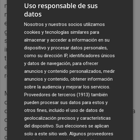
Uso responsable de sus
mascotas ha tenido consecuencias muy
datos
negativas para nuestros ecosistemas. Estas
especies invasoras compiten con los
Nosotros y nuestros socios utilizamos
galápagos autóctonos y ponen en riesgo su
cookies y tecnologías similares para
supervivencia.” Peris ha añadido que “con la
almacenar y acceder a información en su
dispositivo y procesar datos personales,
instalación de nasas y el seguimiento
como su dirección IP, identificadores únicos
técnico queremos frenar la expansión de
y datos de navegación, para ofrecer
estas especies exóticas y favorecer la
anuncios y contenido personalizados, medir
recuperación de nuestra fauna.”
anuncios y contenido, obtener información
sobre la audiencia y mejorar los servicios.
Mirando al futuro, se diseñará un programa
Proveedores de terceros (1913)
también
de voluntariado en 2026 en estas acciones
pueden procesar sus datos para estos y
que permitirá a la ciudadanía implicarse en la
otros fines, incluido el uso de datos de
geolocalización precisos y características
conservación del Clot, siempre de la mano
del dispositivo. Sus elecciones se aplican
de los expertos de la Conselleria. La
solo a este sitio web. Algunos proveedores
concejala ha aprovechado para destacar la