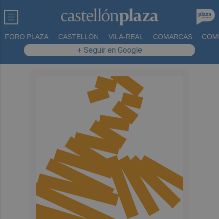
FORO PLAZA
CASTELLÓN
VILA-REAL
COMARCAS
COM
+ Seguir en Google