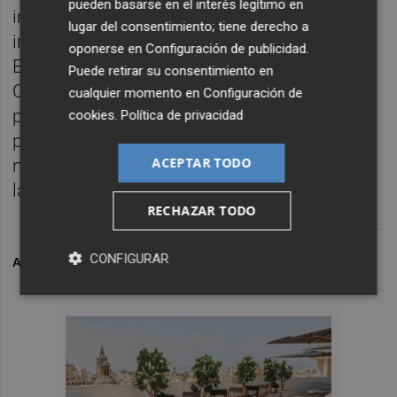
pueden basarse en el interés legítimo en
importancia de esta colaboración
lugar del consentimiento; tiene derecho a
institucional: “Desde el Ayuntamiento de
oponerse en
Configuración de publicidad
.
Burriana agradecemos la colaboración de la
Puede retirar su consentimiento en
Conselleria de Medio Ambiente, que nos
cualquier momento en
Configuración de
permite abordar con rigor técnico un
cookies
.
Política de privacidad
problema que afecta a la biodiversidad de
ACEPTAR TODO
nuestro paraje más emblemático, el Clot de
la Mare de Déu.”
RECHAZAR TODO
CONFIGURAR
ARCHIVADO EN
BURRIANA