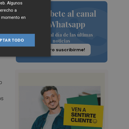
 web. Algunos
derecho a
Suscríbete al canal
ier momento en
de Whatsapp
Siempre al día de las últimas
PTAR TODO
noticias
¡Quiero suscribirme!
o
os