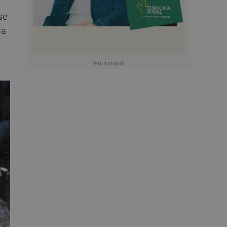
se
ra