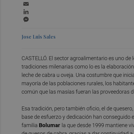
Email
LinkedIn
Messenger
Jose Luis Sales
CASTELLÓ. El sector agroalimentario es uno de lo
tradiciones milenarias como lo es la elaboración 
leche de cabra u oveja. Una costumbre que inici
mayoría de las poblaciones rurales, los habitant
común que las masías fueran las proveedoras de
Esa tradición, pero también oficio, el de queser
base de esfuerzo y dedicación han conseguido ev
familia
Bolumar
la que desde 1999 mantiene viv
de quesos de cabra, gracias a dar continuidad a 