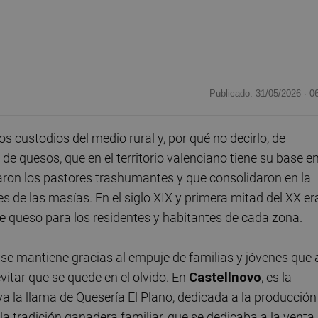
Publicado: 31/05/2026 ·
0
s custodios del medio rural y, por qué no decirlo, de
de quesos, que en el territorio valenciano tiene su base en
aron los pastores trashumantes y que consolidaron en la
es de las masías. En el siglo XIX y primera mitad del XX er
 queso para los residentes y habitantes de cada zona.
o, se mantiene gracias al empuje de familias y jóvenes que 
itar que se quede en el olvido. En
Castellnovo
, es la
a la llama de Quesería El Plano, dedicada a la producción
la tradición ganadera familiar, que se dedicaba a la venta