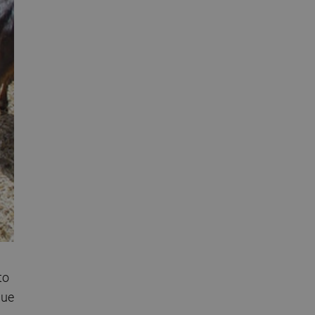
to
que