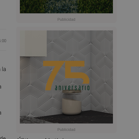
6:00
 la
a
a
 de