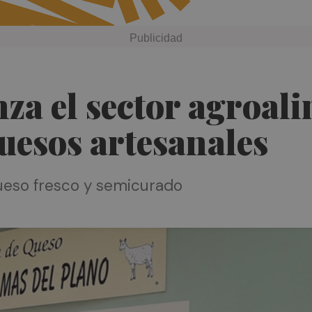
nza el sector agroal
uesos artesanales
ueso fresco y semicurado