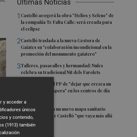
Últimas Noticias
1
Castelló acogerá la obra "Helios y Selene" de
la compañía Te Falta Calle: será creada para
el eclipse
2
Castelló traslada a la nueva Gestora de
Gaiates su "colaboración incondicional en la
promoción del monumento gaiatero"
3
Talleres, pasacalles y hermandad: Nules
celebra su tradicional Nit dels Farolets
4
El PSPV acusa al PP de "dejar que crezca un
31 % la lista de espera" en los centros de día
de Castellón
r y acceder a
5
El PSPV reclama un nuevo mapa sanitario
tificadores únicos
para la ciudad de Castelló "que vaya más allá
cios y contenido,
de parches"
os (1913)
también
calización