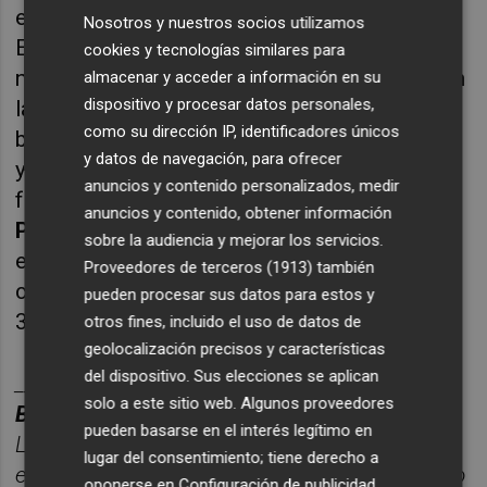
estatales. En esta edición, el Gobierno de
Nosotros y nuestros socios utilizamos
España destinó 80 millones de euros a nivel
cookies y tecnologías similares para
nacional para la protección del patrimonio. En
almacenar y acceder a información en su
dispositivo y procesar datos personales,
la provincia de Castellón, la convocatoria ha
como su dirección IP, identificadores únicos
beneficiado a Los municipios de Castellnovo
y datos de navegación, para ofrecer
y
l'Alcora
, con la recuperación del edificio
anuncios y contenido personalizados, medir
fundacional de la
Real Fábrica de Loza y
anuncios y contenido, obtener información
Porcelana
, subvencionada con 3.288.904,32
sobre la audiencia y mejorar los servicios.
euros. El total de subvención definitiva
Proveedores de terceros (1913)
también
concedida en la provincia asciende así a
pueden procesar sus datos para estos y
3.696.298,72 euros.
otros fines, incluido el uso de datos de
geolocalización precisos y características
del dispositivo. Sus elecciones se aplican
________
solo a este sitio web. Algunos proveedores
BOLET
Í
N
TITULARES
CASTELL
ÓN
PLAZA.
pueden basarse en el interés legítimo en
Las noticias má
s relevantes del d
í
a
lugar del consentimiento; tiene derecho a
en
Castelló
n
, reunidas cada ma
ñana en un solo
oponerse en
Configuración de publicidad
.