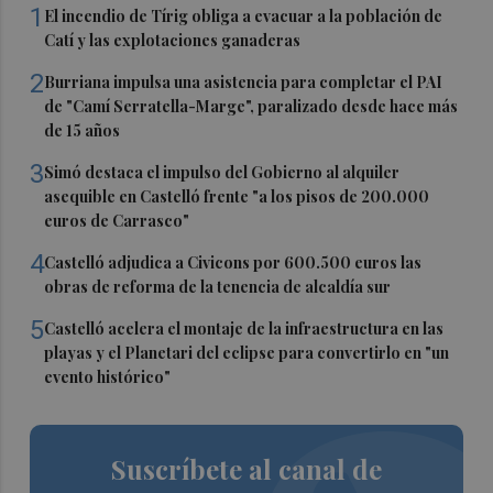
1
El incendio de Tírig obliga a evacuar a la población de
Catí y las explotaciones ganaderas
2
Burriana impulsa una asistencia para completar el PAI
de "Camí Serratella-Marge", paralizado desde hace más
de 15 años
3
Simó destaca el impulso del Gobierno al alquiler
asequible en Castelló frente "a los pisos de 200.000
euros de Carrasco"
4
Castelló adjudica a Civicons por 600.500 euros las
obras de reforma de la tenencia de alcaldía sur
5
Castelló acelera el montaje de la infraestructura en las
playas y el Planetari del eclipse para convertirlo en "un
evento histórico"
Suscríbete al canal de