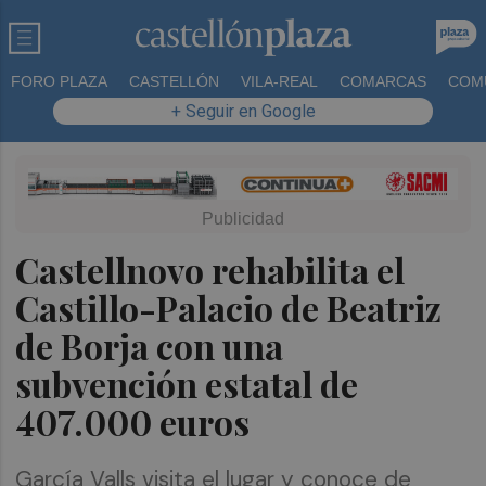
FORO PLAZA
CASTELLÓN
VILA-REAL
COMARCAS
COM
+ Seguir en Google
Castellnovo rehabilita el
Castillo-Palacio de Beatriz
de Borja con una
subvención estatal de
407.000 euros
García Valls visita el lugar y conoce de