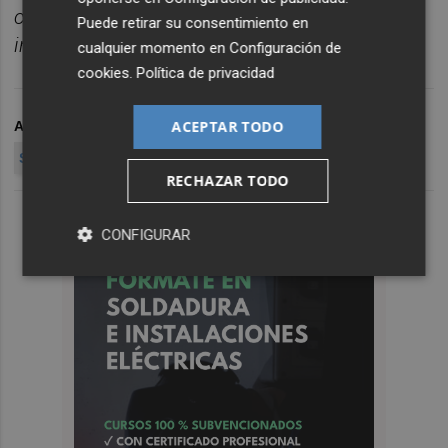
correo para empezar el d
í
a
Puede retirar su consentimiento en
informado.
Suscr
í
bete
gratis al
bolet
í
n
aqu
í
.
cualquier momento en
Configuración de
cookies
.
Política de privacidad
ACEPTAR TODO
ARCHIVADO EN
OBRAS
SUBDELEGACIÓN DEL GOBIERNO DE CASTELLÓN
RECHAZAR TODO
CONFIGURAR