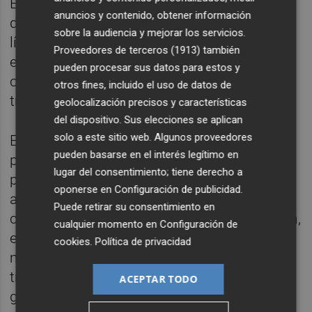
Europa. Se trata de una compañía fabricante
anuncios y contenido, obtener información
de sistemas de embalaje para el final de
sobre la audiencia y mejorar los servicios.
línea, líder en España en el sistema de
Proveedores de terceros (1913)
también
enfundado Stretch Hood y especialista en
pueden procesar sus datos para estos y
otros sistemas de enfardado, flejado y
otros fines, incluido el uso de datos de
transporte.
geolocalización precisos y características
del dispositivo. Sus elecciones se aplican
solo a este sitio web. Algunos proveedores
El sector cerámico, con una potente
pueden basarse en el interés legítimo en
presencia industrial en Almassora, es su
lugar del consentimiento; tiene derecho a
principal mercado, aunque, en los últimos
oponerse en
Configuración de publicidad
.
años, han diversificado su oferta a sectores
Puede retirar su consentimiento en
como el de la construcción y la alimentación,
cualquier momento en
Configuración de
exportando a diversos países de todo el
cookies
.
Política de privacidad
mundo. A las 19.00 horas, tendrá lugar la
tradicional procesión que concluirá con una
ACEPTAR TODO
gran traca con remate final de fuegos