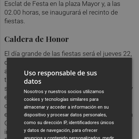
Esclat de Festa en la plaza Mayor y, a las
02.00 horas, se inaugurará el recinto de
fiestas.
Caldera de Honor
El día grande de las fiestas será el jueves 22,
declarado fiesta de interés turístico
autonómico por su simbología, historia y
Uso responsable de sus
tradición. La jornada arrancará con la misa
datos
solemne en honor a la patrona, la mascletà y
Nosotros y nuestros socios utilizamos
el tradicional reparto de arroz de las 22
cookies y tecnologías similares para
calderas. Este año la Caldera de Honor se
almacenar y acceder a información en su
entregará a la empresa de Almassora Innova
dispositivo y procesar datos personales,
Group, que ha abierto sus nuevas
como su dirección IP, identificadores únicos
y datos de navegación, para ofrecer
instalaciones en el polígono industrial Vía
anuncios y contenido personalizados, medir