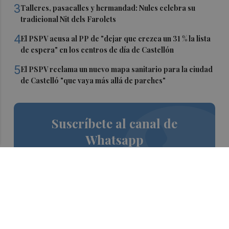
3
Talleres, pasacalles y hermandad: Nules celebra su
tradicional Nit dels Farolets
4
El PSPV acusa al PP de "dejar que crezca un 31 % la lista
de espera" en los centros de día de Castellón
5
El PSPV reclama un nuevo mapa sanitario para la ciudad
de Castelló "que vaya más allá de parches"
Suscríbete al canal de
Whatsapp
Siempre al día de las últimas noticias
¡Quiero suscribirme!