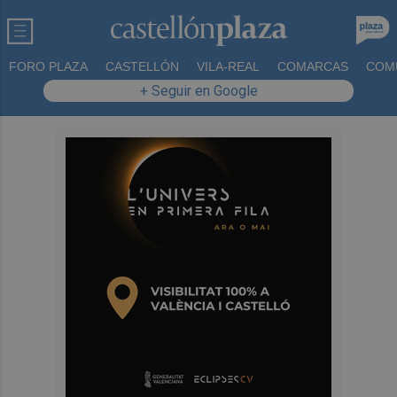
FORO PLAZA
CASTELLÓN
VILA-REAL
COMARCAS
COM
+ Seguir en Google