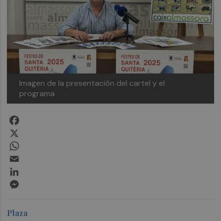
Imagen de la presentación del cartel y el
programa
Facebook
X
WhatsApp
Email
LinkedIn
Messenger
Plaza