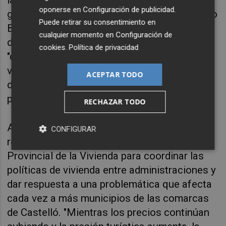
las políticas de vivienda impulsadas por 
oponerse en
Configuración de publicidad
.
gobiernos de Compromís en municipios como 
Puede retirar su consentimiento en
Betxí, Vistabella o la Vall d'Uixó, y ha 
cualquier momento en
Configuración de
destacado especialmente el caso de Argelita, 
cookies
.
Política de privacidad
"donde triplicamos la media europea de 
vivienda pública. Este es el modelo que 
ACEPTAR TODO
deberíamos seguir en todos nuestros 
pueblos, también en los de la costa".
RECHAZAR TODO
Además, ha recordado que Compromís sigue 
CONFIGURAR
reclamando la creación de una Mesa 
Provincial de la Vivienda para coordinar las 
políticas de vivienda entre administraciones y 
dar respuesta a una problemática que afecta 
cada vez a más municipios de las comarcas 
de Castelló. "
Mientras los precios continúan 