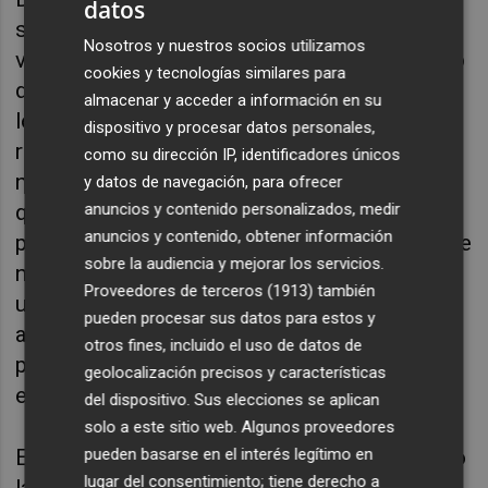
datos
señalado que "la presión del alquiler 
Nosotros y nuestros socios utilizamos
vacacional, que incrementa aún más el precio 
cookies y tecnologías similares para
de la vivienda y que ha subido un 8% según 
almacenar y acceder a información en su
los últimos estudios, no hace más que 
dispositivo y procesar datos personales,
ratificar la emergencia habitacional que viven 
como su dirección IP, identificadores únicos
nuestras comarcas". 
Por ello, ha reclamado 
y datos de navegación, para ofrecer
anuncios y contenido personalizados, medir
que "las administraciones autonómicas, 
anuncios y contenido, obtener información
provinciales y locales adopten soluciones que 
sobre la audiencia y mejorar los servicios.
no llegan por la falta de decisión política de 
Proveedores de terceros (1913)
también
un Partido Popular que está dormido y ha 
pueden procesar sus datos para estos y
abandonado una de las principales 
otros fines, incluido el uso de datos de
preocupaciones de la ciudadanía, también en 
geolocalización precisos y características
el nuevo presupuesto".
del dispositivo. Sus elecciones se aplican
solo a este sitio web. Algunos proveedores
pueden basarse en el interés legítimo en
El diputado provincial también ha reivindicado 
lugar del consentimiento; tiene derecho a