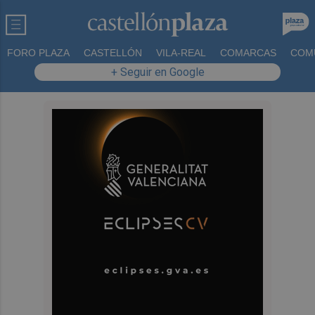
FORO PLAZA
CASTELLÓN
VILA-REAL
COMARCAS
COM
+ Seguir en Google