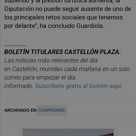
subiendo y la presión turística aumenta, la 
Diputación no puede seguir ausente de uno de 
los principales retos sociales que tenemos 
por delante", ha concluido Guardiola.
________
BOLET
Í
N
TITULARES
CASTELL
ÓN
PLAZA.
Las noticias má
s relevantes del d
í
a
en
Castelló
n
, reunidas cada ma
ñana en un solo
correo para empezar el d
í
a
informado.
Suscr
í
bete
gratis al
bolet
í
n
aqu
í
.
ARCHIVADO EN
COMPROMÍS