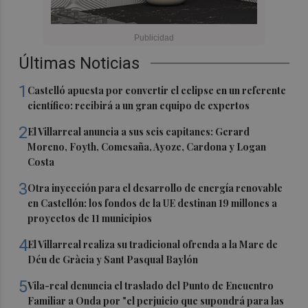
Últimas Noticias
1
Castelló apuesta por convertir el eclipse en un referente
científico: recibirá a un gran equipo de expertos
2
El Villarreal anuncia a sus seis capitanes: Gerard
Moreno, Foyth, Comesaña, Ayoze, Cardona y Logan
Costa
3
Otra inyección para el desarrollo de energía renovable
en Castellón: los fondos de la UE destinan 19 millones a
proyectos de 11 municipios
4
El Villarreal realiza su tradicional ofrenda a la Mare de
Déu de Gràcia y Sant Pasqual Baylón
5
Vila-real denuncia el traslado del Punto de Encuentro
Familiar a Onda por "el perjuicio que supondrá para las