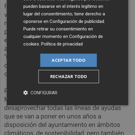
frente a la emergencia climática. "Los
pueden basarse en el interés legítimo en
lugar del consentimiento; tiene derecho a
veranos son completamente agobiantes y
oponerse en
Configuración de publicidad
.
no podemos dejar que la gente mayor los
Puede retirar su consentimiento en
pase en casas que no están preparadas y
cualquier momento en
Configuración de
encima a solas", lamentó el candidato,
cookies
.
Política de privacidad
añadiendo que su objetivo urbano es firme:
"Queremos hacer plazas y casas de barrio
ACEPTAR TODO
que realmente combatan el cambio
climático y sean auténticos refugios".
RECHAZAR TODO
Por su parte, el diputado europeo Vicent
CONFIGURAR
Marzà advirtió que "no podemos
desaprovechar todas las líneas de ayudas
que se van a poner en unos años a
disposición del ayuntamiento en ámbitos
climáticos, de sostenibilidad, pero también