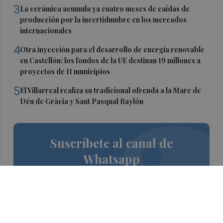
3
La cerámica acumula ya cuatro meses de caídas de
producción por la incertidumbre en los mercados
internacionales
4
Otra inyección para el desarrollo de energía renovable
en Castellón: los fondos de la UE destinan 19 millones a
proyectos de 11 municipios
5
El Villarreal realiza su tradicional ofrenda a la Mare de
Déu de Gràcia y Sant Pasqual Baylón
Suscríbete al canal de
Whatsapp
Siempre al día de las últimas noticias
¡Quiero suscribirme!