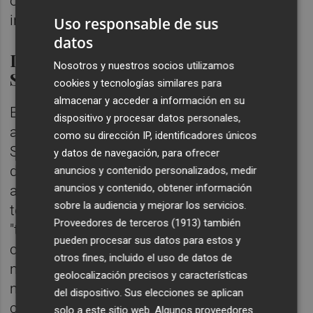
otras entidades que trabajan de manera
incansable por el territorio desde la Vall.
Uso responsable de sus
datos
La creación de una concejalía de
Nosotros y nuestros socios utilizamos
Sectores Productivos
cookies y tecnologías similares para
almacenar y acceder a información en su
En el eje social y económico, Marques
dispositivo y procesar datos personales,
apostó por la creación de la Concejalía de
como su dirección IP, identificadores únicos
Sectores Productivos, un nuevo
y datos de navegación, para ofrecer
departamento para poner en valor la
anuncios y contenido personalizados, medir
anuncios y contenido, obtener información
agricultura, la industria, el comercio y el
sobre la audiencia y mejorar los servicios.
tejido social. En este sentido, afirmó que
Proveedores de terceros (1913)
también
"tenemos que trabajar para poner en el
pueden procesar sus datos para estos y
centro a las personas cuidadoras y un
otros fines, incluido el uso de datos de
modelo de ciudad que cuide de la gente
geolocalización precisos y características
mayor". Esta visión se enlaza directamente
del dispositivo. Sus elecciones se aplican
con un plan de rehabilitación de viviendas
solo a este sitio web. Algunos proveedores