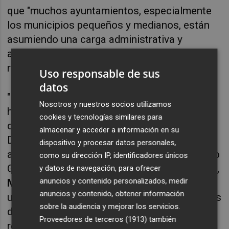
que "muchos ayuntamientos, especialmente 
los municipios pequeños y medianos, están 
asumiendo una carga administrativa y 
asistencial mucho mayor sin contar con más 
recursos humanos ni técnicos".
Uso responsable de sus
datos
"Los servicios sociales municipales están 
Nosotros y nuestros socios utilizamos
haciendo frente a una situación sobrevenida 
cookies y tecnologías similares para
con los mismos recursos de siempre, y la 
almacenar y acceder a información en su
Diputación debe actuar como verdadero 
dispositivo y procesar datos personales,
ayuntamiento de ayuntamientos", ha señalado 
como su dirección IP, identificadores únicos
Guardiola. 
Por su parte, la diputada provincial, 
y datos de navegación, para ofrecer
anuncios y contenido personalizados, medir
Maria Fajardo
, ha destacado que "garantizar 
anuncios y contenido, obtener información
una atención digna y adecuada a los procesos 
sobre la audiencia y mejorar los servicios.
de regularización es también una manera de 
Proveedores de terceros (1913)
también
reforzar la cohesión social y los derechos de 