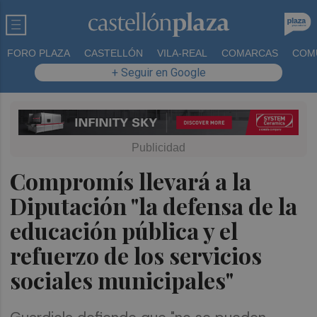
FORO PLAZA
CASTELLÓN
VILA-REAL
COMARCAS
COM
+ Seguir en Google
Compromís llevará a la
Diputación "la defensa de la
educación pública y el
refuerzo de los servicios
sociales municipales"