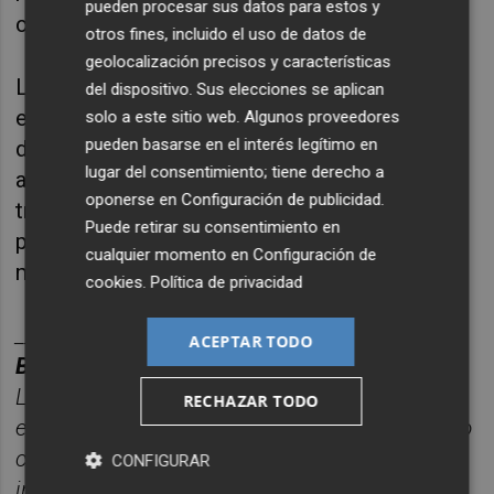
pueden procesar sus datos para estos y
ciudadanía en nuestros pueblos".
otros fines, incluido el uso de datos de
geolocalización precisos y características
La moción plantea habilitar una línea 
del dispositivo. Sus elecciones se aplican
extraordinaria de apoyo para los municipios 
solo a este sitio web. Algunos proveedores
pueden basarse en el interés legítimo en
destinada al refuerzo temporal de personal, 
lugar del consentimiento; tiene derecho a
apoyo administrativo, mediación intercultural, 
oponerse en
Configuración de publicidad
.
traducción y asesoramiento especializado, 
Puede retirar su consentimiento en
priorizando aquellos ayuntamientos con 
cualquier momento en
Configuración de
menor población y mayor presión asistencial.
cookies
.
Política de privacidad
________
ACEPTAR TODO
BOLET
Í
N
TITULARES
CASTELL
ÓN
PLAZA.
Las noticias má
s relevantes del d
í
a
RECHAZAR TODO
en
Castelló
n
, reunidas cada ma
ñana en un solo
correo para empezar el d
í
a
CONFIGURAR
informado.
Suscr
í
bete
gratis al
bolet
í
n
aqu
í
.