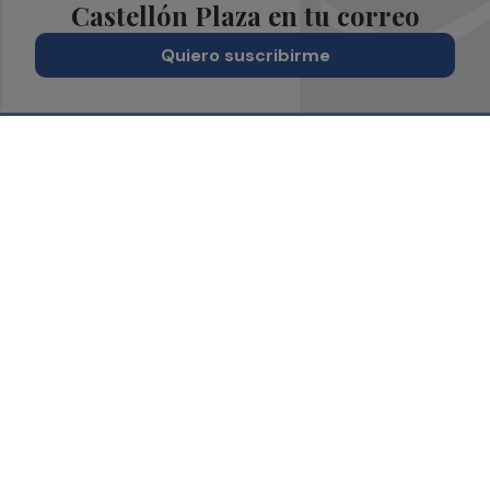
Castellón Plaza en tu correo
Quiero suscribirme
Suscríbete al Boletín
Todos los días a primera hora en tu email
¡Quiero suscribirme!
Síguenos en redes
Castellón Plaza, desde cualquier medio