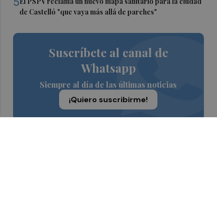
5
El PSPV reclama un nuevo mapa sanitario para la ciudad
de Castelló "que vaya más allá de parches"
Suscríbete al canal de
Whatsapp
Siempre al día de las últimas noticias
¡Quiero suscribirme!