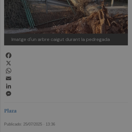
Imatge d'un arbre caigut durant la pedregada
Facebook
X
WhatsApp
Email
LinkedIn
Messenger
Plaza
Publicado: 25/07/2025 ·
13:36