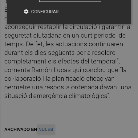
la ràpida mobilització del personal de la
Brigada d’Obres i Serveis i la seua implicació
CONFIGURAR
durant eixe cap de setmana, es va
aconseguir restablir la circulació i garantir la
seguretat ciutadana en un curt període de
temps. De fet, les actuacions continuaren
durant els dies següents per a resoldre
completament els efectes del temporal”,
comenta Ramón Lucas qui conclou que “la
col·laboració i la planificació eficaç van
permetre una resposta ordenada davant una
situació d’emergència climatològica”.
ARCHIVADO EN
NULES