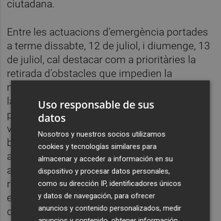
ciutadana.
Entre les actuacions d’emergència portades
a terme dissabte, 12 de juliol, i diumenge, 13
de juliol, cal destacar com a prioritàries la
retirada d’obstacles que impedien la
mobilitat de persones i de vehicles, així com
la senyalització i abalisament de les zones
Uso responsable de sus
perilloses. Altres actuacions immediates
datos
varen ser la retirada d’arbres caiguts i
Nosotros y nuestros socios utilizamos
branques trencades; recollida d’objectes
cookies y tecnologías similares para
arrastrats pel vent; senyalització de riscs i
almacenar y acceder a información en su
abalisament de zones perilloses; reposició i
dispositivo y procesar datos personales,
retirada de mobiliari urbà danyat; neteja d’
como su dirección IP, identificadores únicos
y datos de navegación, para ofrecer
embossaments d’embornals; o la retirada
anuncios y contenido personalizados, medir
d’animals morts.
anuncios y contenido, obtener información