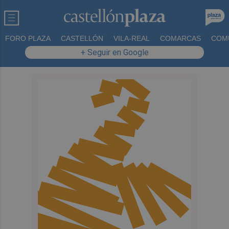
FORO PLAZA
CASTELLÓN
VILA-REAL
COMARCAS
COM
+ Seguir en Google