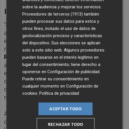
sobre la audiencia y mejorar los servicios.
Intervencions
Proveedores de terceros (1913)
también
pueden procesar sus datos para estos y
“Les primeres intervencions es varen centrar
otros fines, incluido el uso de datos de
a assegurar accessos i garantir la mobilitat
geolocalización precisos y características
en tot el terme municipal”, comenta el
del dispositivo. Sus elecciones se aplican
regidor de la Brigada d’Obres i Serveis,
solo a este sitio web. Algunos proveedores
Ramón Lucas
. Així mateix, una vegada
pueden basarse en el interés legítimo en
assegurats els principals accessos i
lugar del consentimiento; tiene derecho a
oponerse en
Configuración de publicidad
.
eliminades les situacions de major risc, els
Puede retirar su consentimiento en
dies posteriors es va prosseguir amb
cualquier momento en
Configuración de
diferents tasques de neteja i retirada de
cookies
.
Política de privacidad
restes vegetals i materials.
ACEPTAR TODO
Amb tot, des de la regidoria de Brigada
d’Obres i Serveis s’assenyala que “gràcies a
RECHAZAR TODO