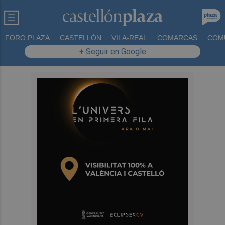
FORO PLAZA
CASTELLÓN
VILA-REAL
COMARCAS
COM
+ Seguir en Google