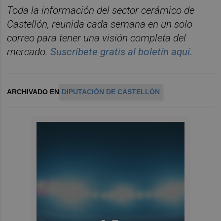
Toda la información del sector cerá
mico de
Castellón, reunida cada semana en un solo
correo para tener una visió
n completa del
mercado.
Suscr
í
bete
gratis al bolet
í
n aqu
í.
ARCHIVADO EN
DIPUTACIÓN DE CASTELLÓN