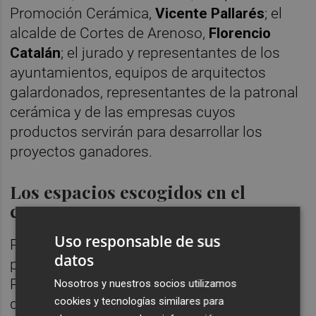
Promoción Cerámica,
Vicente Pallarés
; el
alcalde de Cortes de Arenoso,
Florencio
Catalán
; el jurado y representantes de los
ayuntamientos, equipos de arquitectos
galardonados, representantes de la patronal
cerámica y de las empresas cuyos
productos servirán para desarrollar los
proyectos ganadores.
Los espacios escogidos en el
concurso
Uso responsable de sus
Por lo que hace a las categorías para la
datos
presente edición, son Premio CRU General,
Premio CRU 5M y Premio CRU Plaza,
Nosotros y nuestros socios utilizamos
cookies y tecnologías similares para
dotados todos ellos con 337.500 euros