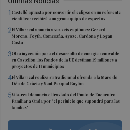
Últimas Noticias
1
Castelló apuesta por convertir el eclipse en un referente
científico: recibirá a un gran equipo de expertos
2
El Villarreal anuncia a sus seis capitanes: Gerard
Moreno, Foyth, Comesaña, Ayoze, Cardona y Logan
Costa
3
Otra inyección para el desarrollo de energía renovable
en Castellón: los fondos de la UE destinan 19 millones a
proyectos de 11 municipios
4
El Villarreal realiza su tradicional ofrenda a la Mare de
Déu de Gràcia y Sant Pasqual Baylón
5
Vila-real denuncia el traslado del Punto de Encuentro
Familiar a Onda por "el perjuicio que supondrá para las
familias"