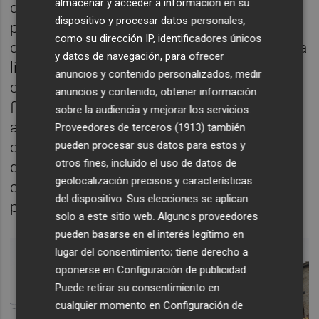
almacenar y acceder a información en su
destinados a los honorarios de redacción de
dispositivo y procesar datos personales,
proyecto y estudios de seguridad y salud, y
como su dirección IP, identificadores únicos
de dirección y coordinación de obra; y para la
y datos de navegación, para ofrecer
licitación de las obras que se ejecutarán. La
anuncios y contenido personalizados, medir
calidad arquitectónica, la adecuación a los
anuncios y contenido, obtener información
fines, las condiciones de utilidad,
sobre la audiencia y mejorar los servicios.
accesibilidad y sostenibilidad, y teniendo la
Proveedores de terceros (1913)
también
pueden procesar sus datos para estos y
cerámica como material principal para el
otros fines, incluido el uso de datos de
desarrollo de los proyectos han prevalecido
geolocalización precisos y características
como criterios para seleccionar las
del dispositivo. Sus elecciones se aplican
propuestas ganadoras.
solo a este sitio web. Algunos proveedores
pueden basarse en el interés legítimo en
lugar del consentimiento; tiene derecho a
oponerse en
Configuración de publicidad
.
Puede retirar su consentimiento en
cualquier momento en
Configuración de