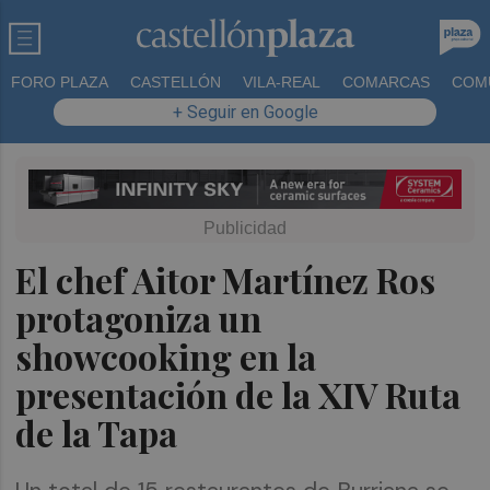
FORO PLAZA
CASTELLÓN
VILA-REAL
COMARCAS
COM
+ Seguir en Google
El chef Aitor Martínez Ros
protagoniza un
showcooking en la
presentación de la XIV Ruta
de la Tapa