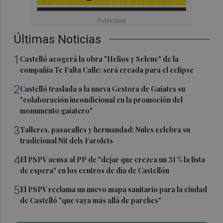
Últimas Noticias
1
Castelló acogerá la obra "Helios y Selene" de la
compañía Te Falta Calle: será creada para el eclipse
2
Castelló traslada a la nueva Gestora de Gaiates su
"colaboración incondicional en la promoción del
monumento gaiatero"
3
Talleres, pasacalles y hermandad: Nules celebra su
tradicional Nit dels Farolets
4
El PSPV acusa al PP de "dejar que crezca un 31 % la lista
de espera" en los centros de día de Castellón
5
El PSPV reclama un nuevo mapa sanitario para la ciudad
de Castelló "que vaya más allá de parches"