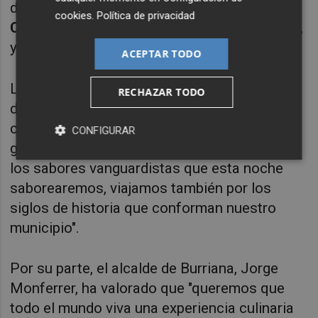
diputado provincial de Cultura,
Alejandro
cookies
.
Política de privacidad
Clausell
; la concejal de Turismo,
Noelia Peris
,
y otros miembros del ejecutivo municipal.
ACEPTAR TODO
La concejal de Turismo, Noelia Peris, ha
RECHAZAR TODO
destacado que "la Ruta de la Tapa es ya una
cita consolidada en nuestro calendario
CONFIGURAR
gastronómico" y ha añadido que "a través de
los sabores vanguardistas que esta noche
saborearemos, viajamos también por los
siglos de historia que conforman nuestro
municipio".
Por su parte, el alcalde de Burriana, Jorge
Monferrer, ha valorado que "queremos que
todo el mundo viva una experiencia culinaria