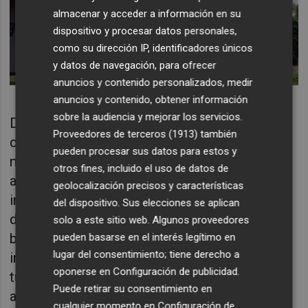
almacenar y acceder a información en su
dispositivo y procesar datos personales,
como su dirección IP, identificadores únicos
y datos de navegación, para ofrecer
anuncios y contenido personalizados, medir
anuncios y contenido, obtener información
sobre la audiencia y mejorar los servicios.
Durante la presentación, se han dado a
Proveedores de terceros (1913)
también
conocer los locales que participarán en esta
pueden procesar sus datos para estos y
nueva edición de la Ruta de la Tapa, que
otros fines, incluido el uso de datos de
arrancará oficialmente el 3 de mayo. Esta
geolocalización precisos y características
iniciativa permitirá a vecinos y visitantes
del dispositivo. Sus elecciones se aplican
disfrutar de una amplia oferta gastronómica
solo a este sitio web. Algunos proveedores
basada en la calidad, la tradición y la
pueden basarse en el interés legítimo en
lugar del consentimiento; tiene derecho a
innovación, impulsando así el comercio y el
oponerse en
Configuración de publicidad
.
turismo local. Al evento han asistido el
Puede retirar su consentimiento en
alcalde de Burriana,
Jorge Monferrer
; el
cualquier momento en
Configuración de