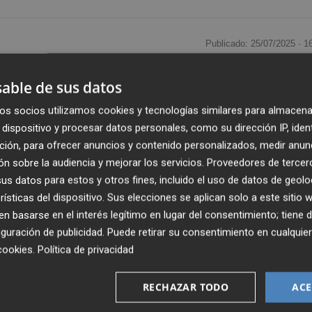
Publicado: 25/07/2025 ·
1
able de sus datos
 de la Desembocadura del Riu Millars
ha celebrat una
s assumptes d'interés per a la gestió, conservació i
os socios utilizamos cookies y tecnologías similares para almacena
de de Burriana,
Jorge Monferrer
, la junta ha acordat
dispositivo y procesar datos personales, como su dirección IP, iden
s alertant dels riscos del bany en els assuts del riu, tant el 
ción, para ofrecer anuncios y contenido personalizados, medir anun
n sobre la audiencia y mejorar los servicios.
Proveedores de tercer
s datos para estos y otros fines, incluido el uso de datos de geolo
rísticas del dispositivo. Sus elecciones se aplican solo a este sitio
greu risc per a la integritat física dels banyistes. No obst
 basarse en el interés legítimo en lugar del consentimiento; tiene 
 qual des del Consorci i des dels diferents municipis que
guración de publicidad
. Puede retirar su consentimiento en cualqu
sident del Consorci del Millars. Davant aquesta situació, la
cookies
.
Política de privacidad
mb al Conselleria d'Emergències i Interior per a sol·licitar
ssuts senyalística de la Generalitat advertint del risc.
RECHAZAR TODO
ACE
ol·locació d'aquesta cartelleria permetria als municipis act