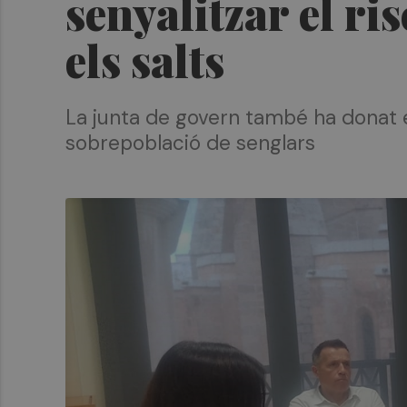
senyalitzar el ri
els salts
La junta de govern també ha donat e
sobrepoblació de senglars