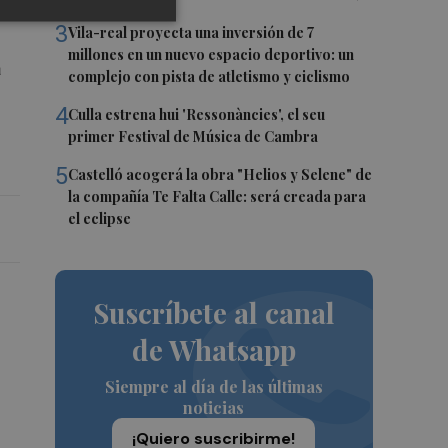
3
Vila-real proyecta una inversión de 7
millones en un nuevo espacio deportivo: un
a
complejo con pista de atletismo y ciclismo
4
Culla estrena hui 'Ressonàncies', el seu
primer Festival de Música de Cambra
5
Castelló acogerá la obra "Helios y Selene" de
la compañía Te Falta Calle: será creada para
el eclipse
Suscríbete al canal
de Whatsapp
Siempre al día de las últimas
noticias
¡Quiero suscribirme!