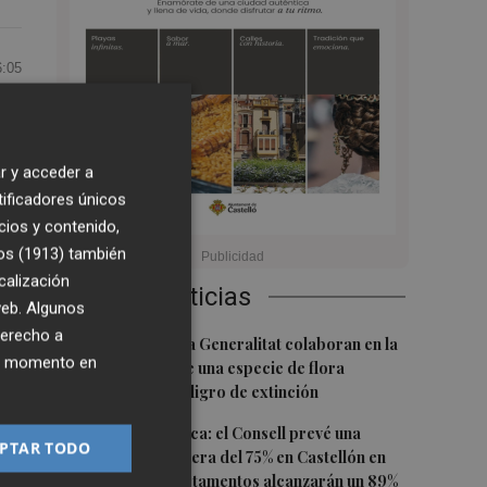
6:05
r y acceder a
tificadores únicos
del
cios y contenido,
os (1913)
también
calización
Últimas Noticias
 web. Algunos
ant
derecho a
1
PortCastelló y la Generalitat colaboran en la
ier momento en
conservación de una especie de flora
autóctona en peligro de extinción
-li
2
Previsión turística: el Consell prevé una
PTAR TODO
ocupación hotelera del 75% en Castellón en
uar
agosto: los apartamentos alcanzarán un 89%