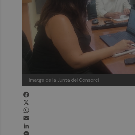
Imatge de la Junta del Consorci
Facebook
X
WhatsApp
Email
LinkedIn
Messenger