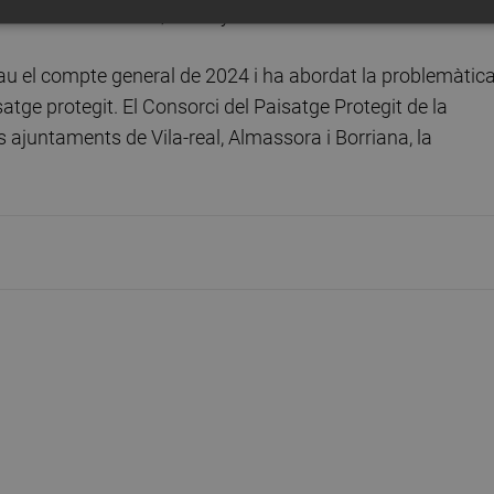
 de Protecció Civil”, assenyala Monferrer.
lau el compte general de 2024 i ha abordat la problemàtic
atge protegit. El Consorci del Paisatge Protegit de la
 ajuntaments de Vila-real, Almassora i Borriana, la
.