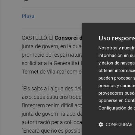
Plaza
Uso respons
CASTELLÓ. El
Consorci del Paisatge Protegit
junta de govern, en la qual s'han abordat diverso
Nosotros y nuestr
promoció de l'espai natural. Presidida per l'alcal
información en su 
sol·licitar a la Generalitat l'autorització de panell
y datos de navega
obtener informació
Termet de Vila-real com el d'Almassora.
pueden procesar su
precisos y caracte
“Els salts a l'aigua des dels assuts comporten un 
proveedores pueden
això, cada estiu ens trobem amb una realitat a la
oponerse en
Confi
l'integrem tenim difícil actuar”, assenyala el pre
Configuración de 
junta de govern ha acordat posar-se en contacte a
autorització per a col·locar en els accessos als a
CONFIGURAR
“Encara que no és possible prohibir el bany, la c