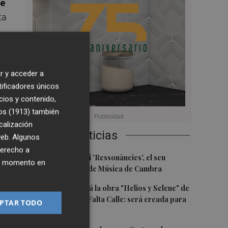
de
ta
es
r y acceder a
tificadores únicos
cios y contenido,
os (1913)
también
calización
más
Últimas Noticias
 web. Algunos
derecho a
1
Culla estrena hui 'Ressonàncies', el seu
ier momento en
primer Festival de Música de Cambra
2
Castelló acogerá la obra "Helios y Selene" de
la compañía Te Falta Calle: será creada para
r
PTAR TODO
el eclipse
 y