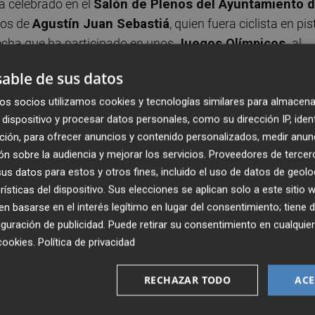
 celebrado en el
Salón de Plenos del Ayuntamiento 
cos de
Agustín Juan Sebastiá
, quien fuera ciclista en pis
 fecha que ha participado en unos
Juegos Olímpicos,
al
ibidos en el
Museo de Medallística Enrique Giner
. El
able de sus datos
,
David García
, y ha contado con la asistencia de diferent
iares y amigos.
os socios utilizamos cookies y tecnologías similares para almacena
dispositivo y procesar datos personales, como su dirección IP, iden
ción, para ofrecer anuncios y contenido personalizados, medir anun
diez años, aunque prorrogable, nace por una decisión
n sobre la audiencia y mejorar los servicios.
Proveedores de tercer
n el acto, "junto a mi familia, mi mujer y mis hijos,
s datos para estos y otros fines, incluido el uso de datos de geolo
or museo de la medalla de España y de Europa, y que ade
rísticas del dispositivo. Sus elecciones se aplican solo a este sitio
onas expertas en numismática y cualquier persona puedan
 basarse en el interés legítimo en lugar del consentimiento; tiene 
guración de publicidad
. Puede retirar su consentimiento en cualqu
cookies
.
Política de privacidad
llermo Latorre
, quien gestó este convenio, "tanto la
rma permanente en el Museo de Medallística Enrique Gine
RECHAZAR TODO
ACE
 forma resumida la gesta de Agustín, sino la composición