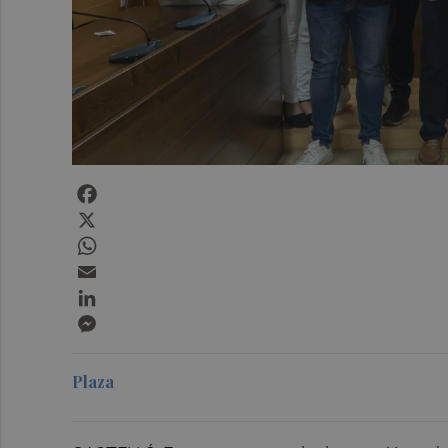
Facebook
X
WhatsApp
Email
LinkedIn
Messenger
Plaza