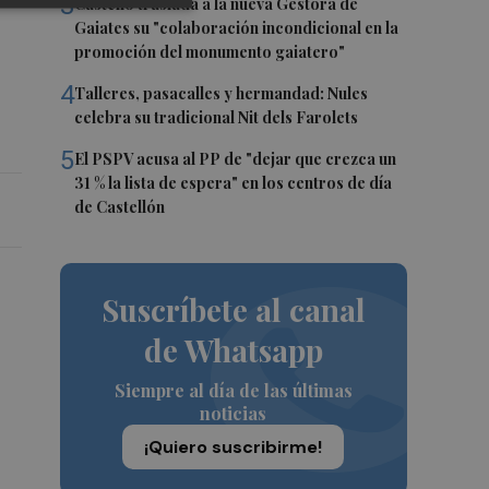
3
Castelló traslada a la nueva Gestora de
Gaiates su "colaboración incondicional en la
promoción del monumento gaiatero"
4
Talleres, pasacalles y hermandad: Nules
celebra su tradicional Nit dels Farolets
5
El PSPV acusa al PP de "dejar que crezca un
31 % la lista de espera" en los centros de día
de Castellón
Suscríbete al canal
de Whatsapp
Siempre al día de las últimas
noticias
¡Quiero suscribirme!