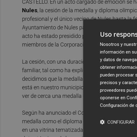
CASTELLÓ. En un acto cargado de emoción se ha
Nules
, la cesión de la medalla y diploma olímpi
profesional y el único vecino de Nules hasta la
Ayuntamiento de Nules para que puedan ser exh
Uso respons
acto ha estado presidido por el alcalde de Nules
miembros de la Corporación Municipal, de famil
Nosotros y nuestr
información en su 
y datos de navega
La cesión, con una duración según convenio de 
obtener informació
familiar, tal como ha explicado Agustín Sebastiá e
pueden procesar su
decidimos que la medalla debía estar en el mej
precisos y caracte
está en nuestro municipio. Quiero que las pers
proveedores pueden
ver de cerca una medalla olímpica".
oponerse en
Confi
Configuración de 
Según ha anunciado el Concejal de Museos,
Gui
medalla como el diploma serán expuestos de fo
CONFIGURAR
en una vitrina tematizada que no solo cuente de