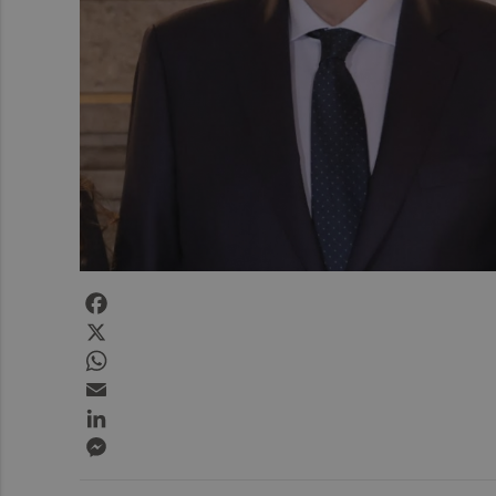
Facebook
X
WhatsApp
Email
LinkedIn
Messenger