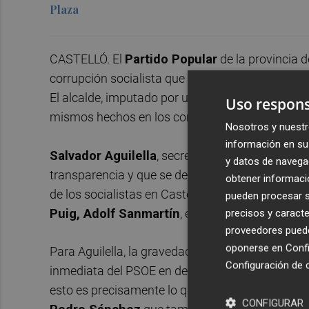
Plaza
CASTELLÓ. El
Partido Popular
de la provincia 
corrupción socialista que investiga el juzgado 
El alcalde, imputado por un presunto delito de f
Uso respons
mismos hechos en los comicios de 2019.
Nosotros y nuestr
información en su 
Salvador Aguilella
, secretario general del PPC
y datos de navega
transparencia y que se depuren responsabilidades
obtener informació
de los socialistas en Castellón,
Samuel Falomir
pueden procesar su
Puig, Adolf Sanmartín
, en lugar de "defender 
precisos y caracte
proveedores pueden
oponerse en
Confi
Para Aguilella, la gravedad de los delitos que se
Configuración de 
inmediata del PSOE en defensa de la democracia,
esto es precisamente lo que ha hecho el secretar
CONFIGURAR