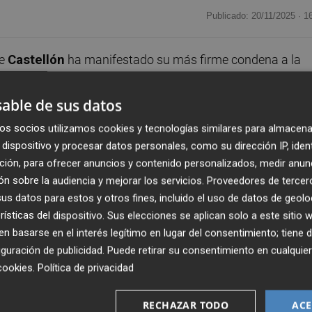
Publicado: 20/11/2025 ·
1
de
Castellón
ha manifestado su más firme condena a la
de instrucción número 2 de Vinaròs en
Cervera del Maest
raude electoral en 2023, también está señalado por estos
able de sus datos
os socios utilizamos cookies y tecnologías similares para almacena
dispositivo y procesar datos personales, como su dirección IP, iden
S, ha exigido "una investigación completa, la máxima
ción, para ofrecer anuncios y contenido personalizados, medir anun
 hasta el final". Y ha lamentado que el secretario genera
n sobre la audiencia y mejorar los servicios.
Proveedores de tercer
, cierre filas en torno a su alcalde y mano derecha de
Xim
s datos para estos y otros fines, incluido el uso de datos de geolo
la democracia que el PSOE pone en riesgo".
rísticas del dispositivo. Sus elecciones se aplican solo a este sitio
 basarse en el interés legítimo en lugar del consentimiento; tiene 
guración de publicidad
. Puede retirar su consentimiento en cualqu
 investigan como "grupo criminal" exige "una reacción
cookies
.
Política de privacidad
 en lugar de hacia otro lado y apoyar a los imputados. Y
io general del PSOE en la provincia, siguiendo el ejemplo 
RECHAZAR TODO
ACE