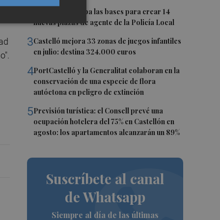
2
Burriana aprueba las bases para crear 14
nuevas plazas de agente de la Policía Local
3
dad
Castelló mejora 33 zonas de juegos infantiles
en julio: destina 324.000 euros
o".
4
PortCastelló y la Generalitat colaboran en la
conservación de una especie de flora
autóctona en peligro de extinción
5
Previsión turística: el Consell prevé una
ocupación hotelera del 75% en Castellón en
agosto: los apartamentos alcanzarán un 89%
Suscríbete al canal
de Whatsapp
Siempre al día de las últimas