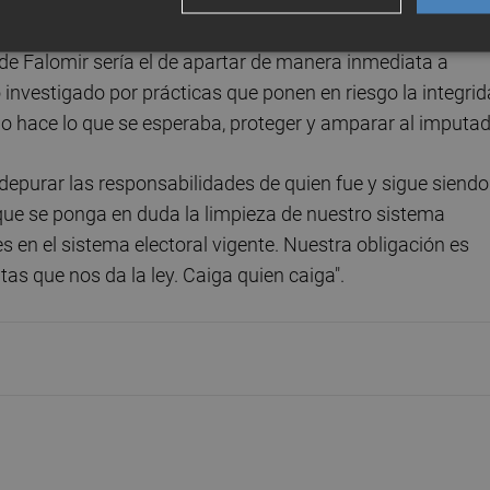
 a
Santos Cerdán
y
Ábalos
".
r de Falomir sería el de apartar de manera inmediata a
 investigado por prácticas que ponen en riesgo la integri
smo hace lo que se esperaba, proteger y amparar al imputad
a depurar las responsabilidades de quien fue y sigue siendo
ue se ponga en duda la limpieza de nuestro sistema
s en el sistema electoral vigente. Nuestra obligación es
as que nos da la ley. Caiga quien caiga".