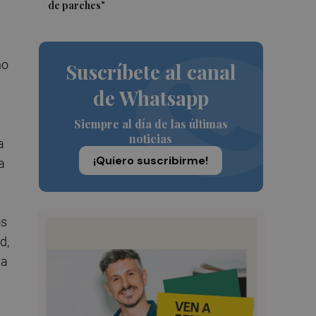
de parches"
s
no
Suscríbete al canal
de Whatsapp
Siempre al día de las últimas
noticias
a
¡Quiero suscribirme!
a
os
d,
la