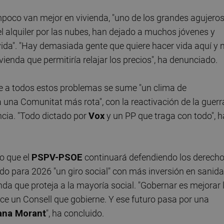
oco van mejor en vivienda, "uno de los grandes agujero
el alquiler por las nubes, han dejado a muchos jóvenes y
 vida". "Hay demasiada gente que quiere hacer vida aquí y 
vienda que permitiría relajar los precios", ha denunciado.
ue a todos estos problemas se sume "un clima de
 una Comunitat más rota", con la reactivación de la guerr
ncia. "Todo dictado por
Vox
y un PP que traga con todo", h
do que el
PSPV-PSOE
continuará defendiendo los derech
mado para 2026 "un giro social" con más inversión en sanida
nda que proteja a la mayoría social. "Gobernar es mejorar 
ce un Consell que gobierne. Y ese futuro pasa por una
ana Morant
", ha concluido.