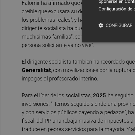
oponerse en
Confi
Falomir ha afirmado que el
Consell
ha estado to
Configuración de 
creíble que excusara su desaparición cuando la 
los problemas reales", y ha advertido que "para 
CONFIGURAR
dirigente socialista ha puesto el foco en la san
muchísimas familias", con listas de espera "inh
persona solicitante ya no vive".
El dirigente socialista también ha recordado que
Generalitat
, con movilizaciones por la ruptura 
impagos al profesorado interino.
Para el líder de los socialistas,
2025
ha seguido 
inversiones. "Hemos seguido siendo una provinc
y con servicios públicos cayendo a pedazos", ha 
fiscal' del PP, una rebaja masiva de impuestos a 
traduce en peores servicios para la mayoría. Y al 