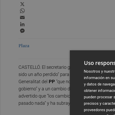
X
WhatsApp
Email
LinkedIn
Messenger
Plaza
Uso respons
CASTELLÓ. El secretario general del PSPV-PSOE 
Nosotros y nuestr
sido un año perdido" para la
Comunitat Valenc
información en su 
Generalitat del
PP
"que no levanta el vuelo" y 
y datos de navega
gobierno" y a un cambio de presidente que, según
obtener informació
advertido que "los cambios de nombre solo bu
pueden procesar su
pasado nada" y ha subrayado que "eso no se lo m
precisos y caracte
proveedores pueden