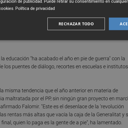
guración de publicidad
. Puede retirar su consentimiento en cualqu
do el año "más pendiente de intentar buscar un relato
cookies
.
Política de privacidad
gente se ahogaba el día de la
DANA
que de dar respuesta
muchas personas ya llegan tarde". En este sentido, el
RECHAZAR TODO
ACE
idad y la dependencia, que "siguen desesperando a
umanas" y valoraciones de ayuda "que llegan cuando la
 la educación "ha acabado el año en pie de guerra" con la
de los puentes de diálogo, recortes en escuelas e institutos
la misma tendencia que el año anterior en materia de
ia maltratada por el PP, sin ningún gran proyecto en mar
afirmado Falomir. "Este es el desenlace de la 'revolución
las rentas más altas que vacía la caja de la Generalitat y 
final, quien lo paga es la gente de a pie", ha lamentado.