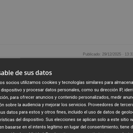
Publicado: 29/12/2025 ·
13:3
Actualizado: 29/12/2025 · 1
able de sus datos
de Castelló,
Samuel Falomir
, ha asegurado que 2025 "h
os socios utilizamos cookies y tecnologías similares para almacena
iana
y para la provincia como consecuencia de una
dispositivo y procesar datos personales, como su dirección IP, iden
que se ha visto abocada a "remodelaciones improvisadas de
ción, para ofrecer anuncios y contenido personalizados, medir anun
 ha dicho, "no viene a cambiar ni arreglar nada". Falomir 
n sobre la audiencia y mejorar los servicios.
Proveedores de tercer
scan hacer ver que empezamos de nuevo como si no hubie
s datos para estos y otros fines, incluido el uso de datos de geolo
erecen los valencianos y las valencianas".
rísticas del dispositivo. Sus elecciones se aplican solo a este sitio
 basarse en el interés legítimo en lugar del consentimiento; tiene 