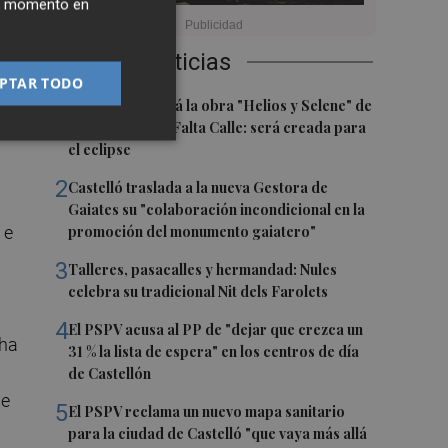
ier momento en
 a
Últimas Noticias
PTAR TODO
1
Castelló acogerá la obra "Helios y Selene" de
la compañía Te Falta Calle: será creada para
el eclipse
2
Castelló traslada a la nueva Gestora de
Gaiates su "colaboración incondicional en la
 e
promoción del monumento gaiatero"
3
Talleres, pasacalles y hermandad: Nules
celebra su tradicional Nit dels Farolets
4
El PSPV acusa al PP de "dejar que crezca un
cha
31 % la lista de espera" en los centros de día
de Castellón
se
5
El PSPV reclama un nuevo mapa sanitario
para la ciudad de Castelló "que vaya más allá