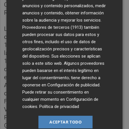
CV-448, las tres en la Plana de Utiel-
anuncios y contenido personalizados, medir
Requena.
anuncios y contenido, obtener información
sobre la audiencia y mejorar los servicios.
Proveedores de terceros (1913)
también
Los desprendimientos condicionan la
pueden procesar sus datos para estos y
circulación en numerosas vías como la CV-
otros fines, incluido el uso de datos de
117 en Morella, la CV-121 en Olocau del Rey,
geolocalización precisos y características
la CV-131 en Les Coves de Vinromà, la CV-
del dispositivo. Sus elecciones se aplican
154 en La Serratella, la CV-160 en Sant Joan
solo a este sitio web. Algunos proveedores
de Moró, la CV-167 en Benassal, la CV-176
pueden basarse en el interés legítimo en
en Castillo de Villamalefa, la CV-200 en
lugar del consentimiento; tiene derecho a
Almedíjar, toda la CV-202, la CV-207 en Pina
oponerse en
Configuración de publicidad
.
Puede retirar su consentimiento en
de Montalgrao-Villanueva de Viver y entre
cualquier momento en
Configuración de
Fuente la Reina y la CV-20, la CV-341 entre
cookies
.
Política de privacidad
Villar del Arzobispo y Andilla, la CV-364 en
Pedralba, la CV-377 entre Bugarra y
ACEPTAR TODO
Gestalgar, la CV-379 en Chiva, la CV-395 en