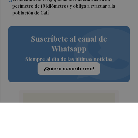
perímetro de 19 kilómetros y obliga a evacuar a la
población de Catí
Suscríbete al canal de
Whatsapp
Siempre al día de las últimas noticias
¡Quiero suscribirme!