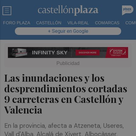
FORO PLAZA
CASTELLÓN
VILA-REAL
COMARCAS
COM
+ Seguir en Google
Las inundaciones y los
desprendimientos cortadas
9 carreteras en Castellón y
Valencia
En la provincia, afecta a Atzeneta, Useres,
Vall d'Alba, Alcalá de Xivert, Albocàsser,