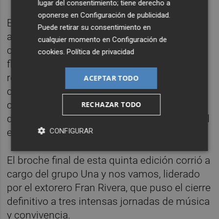
lugar del consentimiento; tiene derecho a
oponerse en
Configuración de publicidad
.
El domingo estuvo marcado por un
Puede retirar su consentimiento en
ambiente más familiar y participativo,
cualquier momento en
Configuración de
comenzando con un Taller gratuito de
cookies
.
Política de privacidad
flamenco infantil en la Font de Dins que ha
reunido a numerosos niños y familias. A
ACEPTAR TODO
continuación, la música en directo regresó
con la actuación de De Jaleo y continuó
RECHAZAR TODO
durante la tarde con Isra Maldonado sobre el
CONFIGURAR
escenario principal.
El broche final de esta quinta edición corrió a
cargo del grupo Una y nos vamos, liderado
por el extorero Fran Rivera, que puso el cierre
definitivo a tres intensas jornadas de música
y convivencia.