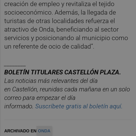
creación de empleo y revitaliza el tejido
socioeconómico. Además, la llegada de
turistas de otras localidades refuerza el
atractivo de Onda, beneficiando al sector
servicios y posicionando al municipio como
un referente de ocio de calidad”.
________
BOLET
Í
N
TITULARES
CASTELL
ÓN
PLAZA.
Las noticias má
s relevantes del d
í
a
en
Castelló
n
, reunidas cada ma
ñana en un solo
correo para empezar el d
í
a
informado.
Suscr
í
bete
gratis al
bolet
í
n
aqu
í
.
ARCHIVADO EN
ONDA