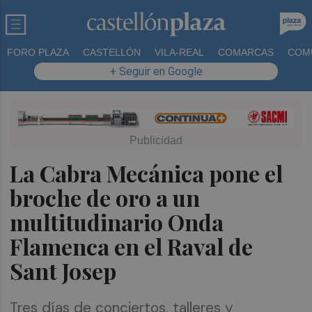
FORO PLAZA
CASTELLÓN
VILA-REAL
COMARCAS
COM
+ Seguir en Google
La Cabra Mecánica pone el
broche de oro a un
multitudinario Onda
Flamenca en el Raval de
Sant Josep
Tres días de conciertos, talleres y