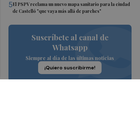
5
El PSPV reclama un nuevo mapa sanitario para la ciudad
de Castelló "que vaya más allá de parches"
Suscríbete al canal de
Whatsapp
Siempre al día de las últimas noticias
¡Quiero suscribirme!