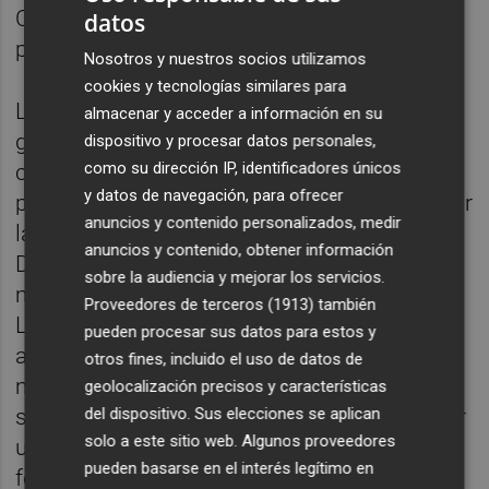
Camela que congregó a centenares de
datos
personas.
Nosotros y nuestros socios utilizamos
cookies y tecnologías similares para
La jornada del sábado volvió a registrar una
almacenar y acceder a información en su
gran afluencia de público desde el mediodía
dispositivo y procesar datos personales,
como su dirección IP, identificadores únicos
con el multitudinario tardeo protagonizado
y datos de navegación, para ofrecer
por Los Makis en la Plaza del Almudín. Ya por
anuncios y contenido personalizados, medir
la tarde, el Raval acogió las actuaciones de
anuncios y contenido, obtener información
Desde Dentro y Efraín antes del concierto
sobre la audiencia y mejorar los servicios.
más esperado de la edición: la actuación de
Proveedores de terceros (1913)
también
La Cabra Mecánica en Onda, que hizo vibrar
pueden procesar sus datos para estos y
a los asistentes con algunos de sus temas
otros fines, incluido el uso de datos de
más conocidos. La noche continuó con la
geolocalización precisos y características
del dispositivo. Sus elecciones se aplican
sesión de DJ Flamenco, encargada de cerrar
solo a este sitio web. Algunos proveedores
una de las jornadas más destacadas del
pueden basarse en el interés legítimo en
festival.