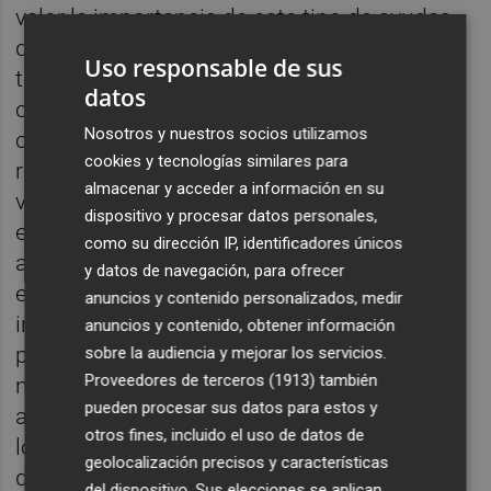
valor la importancia de este tipo de ayudas
destinadas a pequeñas localidades del
Uso responsable de sus
territorio castellonense. “Para municipios
datos
como Pina de Montalgrao, es fundamental
Nosotros y nuestros socios utilizamos
contar con estas ayudas para poder sumar
cookies y tecnologías similares para
recursos turísticos, en este caso una
almacenar y acceder a información en su
vivienda rural, y disponer así de un nuevo
dispositivo y procesar datos personales,
espacio para que los turistas sigan llegando
como su dirección IP, identificadores únicos
a la población y puedan alojarse en ella”, ha
y datos de navegación, para ofrecer
expresado Marta Barrachina, quien ha
anuncios y contenido personalizados, medir
incidido en que “con esta ayuda económica
anuncios y contenido, obtener información
ponemos de manifiesto, una vez más,
sobre la audiencia y mejorar los servicios.
Proveedores de terceros (1913)
también
nuestra vocación de ayudar a los
pueden procesar sus datos para estos y
ayuntamientos de la provincia, sobre todo a
otros fines, incluido el uso de datos de
los más pequeños que son la razón de ser
geolocalización precisos y características
de esta Diputación, para que puedan llevar a
del dispositivo. Sus elecciones se aplican