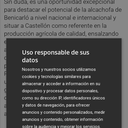
Sin duda, es una oportunidad excepcional
para destacar el potencial de la alcachofa de
Benicarló a nivel nacional e internacional y
situar a Castellón como referente en la
producción agrícola de calidad, ensalzando
el esfuerzo del sector, la tradición y la
apuesta constante por la excelencia. Y es
Uso responsable de sus
que, tal y como ha indicado el diputado
datos
provincial, la Denominación de Origen
Nosotros y nuestros socios utilizamos
Protegida Alcachofa de Benicarló no es solo
cookies y tecnologías similares para
un sello. “Es el resultado del esfuerzo de
almacenar y acceder a información en su
generaciones de agricultores que han
dispositivo y procesar datos personales,
cuidado la tierra con mimo, que han
como su dirección IP, identificadores únicos
apostado por la calidad y convertido esta
y datos de navegación, para ofrecer
anuncios y contenido personalizados, medir
alcachofa en un referente nacional”.
anuncios y contenido, obtener información
sobre la audiencia y mejorar los servicios.