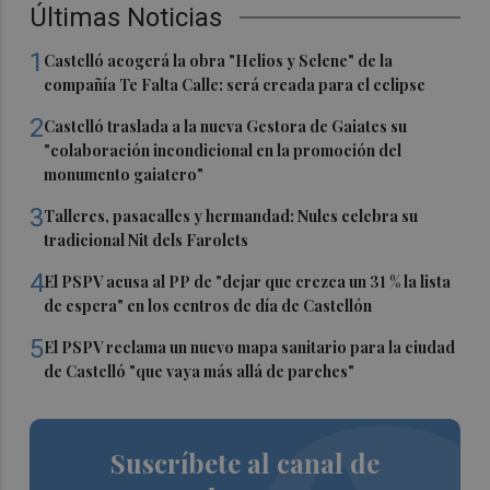
Últimas Noticias
1
Castelló acogerá la obra "Helios y Selene" de la
compañía Te Falta Calle: será creada para el eclipse
2
Castelló traslada a la nueva Gestora de Gaiates su
"colaboración incondicional en la promoción del
monumento gaiatero"
3
Talleres, pasacalles y hermandad: Nules celebra su
tradicional Nit dels Farolets
4
El PSPV acusa al PP de "dejar que crezca un 31 % la lista
de espera" en los centros de día de Castellón
5
El PSPV reclama un nuevo mapa sanitario para la ciudad
de Castelló "que vaya más allá de parches"
Suscríbete al canal de