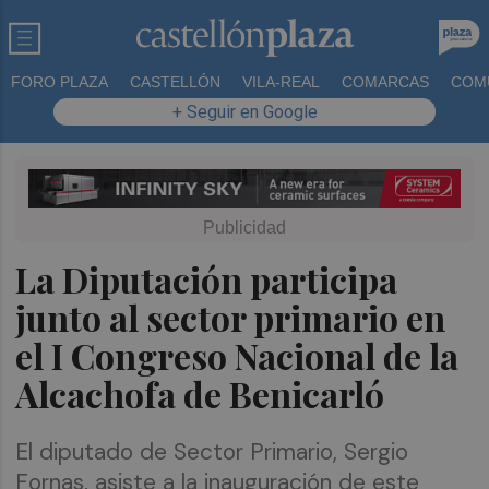
FORO PLAZA
CASTELLÓN
VILA-REAL
COMARCAS
COM
+ Seguir en Google
La Diputación participa
junto al sector primario en
el I Congreso Nacional de la
Alcachofa de Benicarló
El diputado de Sector Primario, Sergio
Fornas, asiste a la inauguración de este