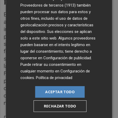
El trabajo de agentes implicados
Proveedores de terceros (1913)
también
pueden procesar sus datos para estos y
En este sentido, el diputado provincial ha
otros fines, incluido el uso de datos de
agradecido el trabajo de todos los agentes
geolocalización precisos y características
implicados que “desde su gestión, hacen
del dispositivo. Sus elecciones se aplican
posible que la DOP Alcachofa de Benicarló
solo a este sitio web. Algunos proveedores
sea una realidad”, y ha mostrado “la apuesta
pueden basarse en el interés legítimo en
firme” de la Diputación de Castellón por el
lugar del consentimiento; tiene derecho a
sector primario de Benicarló, insistiendo en
oponerse en
Configuración de publicidad
.
Puede retirar su consentimiento en
la necesidad de “cuidar y cultivar” esta DOP.
cualquier momento en
Configuración de
Fruto de este compromiso, la institución
cookies
.
Política de privacidad
provincial destina 50.000 euros al convenio
con el Consejo Regular para “reforzar el
ACEPTAR TODO
control, la certificación y la promoción de
nuestra DOP”, ha subrayado Fornas.
RECHAZAR TODO