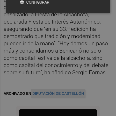
Durante la inauguración del Congreso, el
CONFIGURAR
diputado de Sector Primario también ha
ensalzado la Fiesta de la Alcachofa,
declarada Fiesta de Interés Autonómico,
asegurando que “en su 33.ª edición ha
demostrado que tradición y modernidad
pueden ir de la mano”. “Hoy damos un paso
más y consolidamos a Benicarló no solo
como capital festiva de la alcachofa, sino
como capital del conocimiento y del debate
sobre su futuro”, ha añadido Sergio Fornas.
ARCHIVADO EN
DIPUTACIÓN DE CASTELLÓN