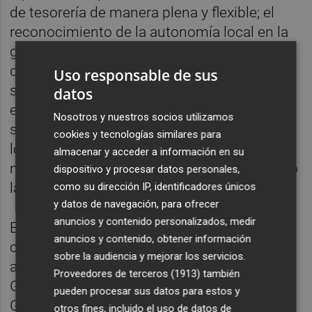
de tesorería de manera plena y flexible; el
reconocimiento de la autonomía local en la
gestión de sus recursos económicos. Y es
que “permitir el uso de los remanentes
Uso responsable de sus
supondría impulsar inversiones necesarias
datos
en los municipios, mejorar la calidad de los
Nosotros y nuestros socios utilizamos
servicios públicos, reactivar la economía
cookies y tecnologías similares para
local y dar una respuesta más eficaz a las
almacenar y acceder a información en su
necesidades de la ciudadanía”, ha subrayado
dispositivo y procesar datos personales,
la presidenta de la Diputación.
como su dirección IP, identificadores únicos
y datos de navegación, para ofrecer
anuncios y contenido personalizados, medir
En este punto, recordar que el último pleno
anuncios y contenido, obtener información
celebrado en la Diputación de Castellón
sobre la audiencia y mejorar los servicios.
aprobó una moción impulsada por el
Proveedores de terceros (1913)
también
Gobierno Provincial con el fin de instar al
pueden procesar sus datos para estos y
Gobierno de España a que, de manera
otros fines, incluido el uso de datos de