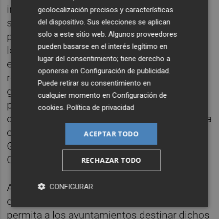
inmediata, apruebe un Real Decreto-ley que
geolocalización precisos y características
suspenda o flexibilice la regla de gasto y el
del dispositivo. Sus elecciones se aplican
solo a este sitio web. Algunos proveedores
principio de estabili­dad presupuestaria para
pueden basarse en el interés legítimo en
los ejercicios 2025 y 2026, permitiendo a las
lugar del consentimiento; tiene derecho a
entidades locales utilizar la totalidad de sus
oponerse en
Configuración de publicidad
.
remanentes de tesorería para gastos
Puede retirar su consentimiento en
generales, sin las restricciones actuales,
cualquier momento en
Configuración de
para paliar las consecuencias económicas
cookies
.
Política de privacidad
del conflicto en Irán. La moción fue aprobada
con los votos del Gobierno Provincial y el
ACEPTAR TODO
Grupo Socialista, la abstención de
Compromís y el voto en contra de Vox.
RECHAZAR TODO
Al igual que el manifiesto firmado, a través
CONFIGURAR
de la moción también se solicita que se
permita a los ayuntamientos destinar dichos