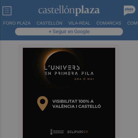
FORO PLAZA
CASTELLÓN
VILA-REAL
COMARCAS
COM
+ Seguir en Google