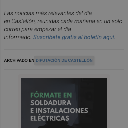
Las noticias m
á
s relevantes del d
í
a
en
Castelló
n
, reunidas cada ma
ñana en un solo
correo para empezar el d
í
a
informado.
Suscr
í
bete
gratis al
bolet
í
n
aqu
í
.
ARCHIVADO EN
DIPUTACIÓN DE CASTELLÓN