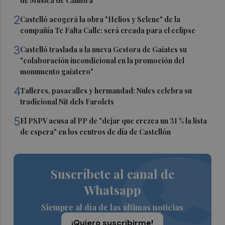
de Música de Cambra
2
Castelló acogerá la obra "Helios y Selene" de la
compañía Te Falta Calle: será creada para el eclipse
3
Castelló traslada a la nueva Gestora de Gaiates su
"colaboración incondicional en la promoción del
monumento gaiatero"
4
Talleres, pasacalles y hermandad: Nules celebra su
tradicional Nit dels Farolets
5
El PSPV acusa al PP de "dejar que crezca un 31 % la lista
de espera" en los centros de día de Castellón
Suscríbete al canal de
Whatsapp
Siempre al día de las últimas noticias
¡Quiero suscribirme!