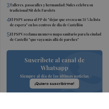
3
Talleres, pasacalles y hermandad: Nules celebra su
tradicional Nit dels Farolets
4
El PSPV acusa al PP de "dejar que crezca un 31 % la lista
de espera" en los centros de día de Castellón
5
El PSPV reclama un nuevo mapa sanitario para la ciudad
de Castelló "que vaya más allá de parches"
Suscríbete al canal de
Whatsapp
Siempre al día de las últimas noticias
¡Quiero suscribirme!