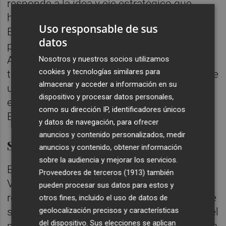
responde a la idea y eje estratégico que
hemos denominado 'Més interior, més vida'.
Uso responsable de sus
El primer sendero de este proyecto se ha
datos
presentado en Bolulla, en la montaña de
Alicante. Recoge un pequeño recorrido a
Nosotros y nuestros socios utilizamos
cookies y tecnologías similares para
través de un PR de apenas 15 kilómetros que
almacenar y acceder a información en su
une tres pueblos, tres identidades, porque
dispositivo y procesar datos personales,
empieza en Callosa d’en Sarrià, pasa por
como su dirección IP, identificadores únicos
Bolulla y acaba en Castell de Castells.
y datos de navegación, para ofrecer
anuncios y contenido personalizados, medir
Sendas de la Comunitat Valenciana
anuncios y contenido, obtener información
sobre la audiencia y mejorar los servicios.
El proyecto 'Sendes de la Comunitat
Proveedores de terceros (1913)
también
Valenciana' tiene como objetivo la creación,
pueden procesar sus datos para estos y
recuperación y puesta en valor de una red de
otros fines, incluido el uso de datos de
senderos para que sean homologados, por el
geolocalización precisos y características
del dispositivo. Sus elecciones se aplican
papel que juegan en el desarrollo rural y en la