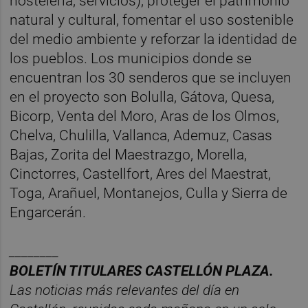
hostelería, servicios), proteger el patrimonio
natural y cultural, fomentar el uso sostenible
del medio ambiente y reforzar la identidad de
los pueblos. Los municipios donde se
encuentran los 30 senderos que se incluyen
en el proyecto son Bolulla, Gátova, Quesa,
Bicorp, Venta del Moro, Aras de los Olmos,
Chelva, Chulilla, Vallanca, Ademuz, Casas
Bajas, Zorita del Maestrazgo, Morella,
Cinctorres, Castellfort, Ares del Maestrat,
Toga, Arañuel, Montanejos, Culla y Sierra de
Engarcerán.
________
BOLET
Í
N TITULARES CASTELL
ÓN PLAZA.
Las noticias m
á
s relevantes del d
í
a en