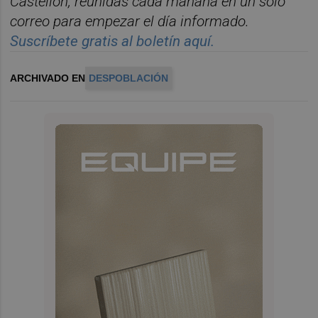
Castelló
n, reunidas cada ma
ñana en un solo
correo para empezar el d
í
a informado.
Suscr
í
bete gratis al bolet
í
n aqu
í.
ARCHIVADO EN
DESPOBLACIÓN