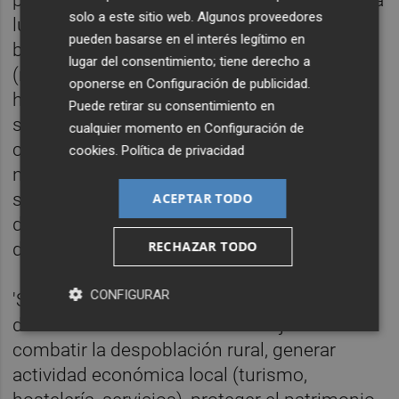
solo a este sitio web. Algunos proveedores
lucha contra la despoblación. Este proyecto
pueden basarse en el interés legítimo en
busca recuperar caminos tradicionales
lugar del consentimiento; tiene derecho a
(rutas rurales, vías pecuarias, senderos
oponerse en
Configuración de publicidad
.
históricos), homologar y señalizar itinerarios
Puede retirar su consentimiento en
seguros y oficiales para senderismo,
cualquier momento en
Configuración de
conectar municipios rurales mediante rutas
cookies
.
Política de privacidad
naturales, impulsar el turismo activo y
sostenible, y apoyar a municipios en riesgo
ACEPTAR TODO
de despoblación mediante la dinamización
RECHAZAR TODO
del territorio.
CONFIGURAR
'Sendes' se concibe como una herramienta
de desarrollo territorial con el objetivo de
combatir la despoblación rural, generar
actividad económica local (turismo,