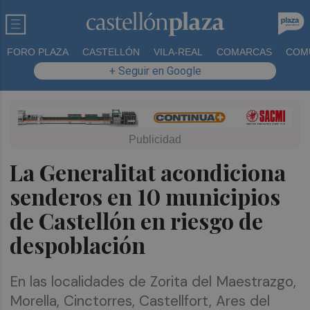
FORO PLAZA
CASTELLÓN
VILA-REAL
COMARCAS
COM
+ Seguir en Google
La Generalitat acondiciona
senderos en 10 municipios
de Castellón en riesgo de
despoblación
En las localidades de Zorita del Maestrazgo,
Morella, Cinctorres, Castellfort, Ares del