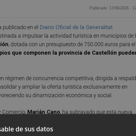
Publicado: 17/06/2026 ·
1
 publicado en el
Diario Oficial de la Generalitat
inada a impulsar la actividad turística en municipios de 
ción
, dotada con un presupuesto de 750.000 euros para el
ipios que componen la provincia de Castellón puede
n régimen de concurrencia competitiva, dirigida a respal
solidar y ampliar la oferta turística exclusivamente en
voreciendo su dinamización económica y social.
 y Comercio,
Marián Cano
, ha subrayado que esta nueva
 frenar la despoblación mediante el impulso de la activida
able de sus datos
omunitat Valenciana. Asimismo, Cano ha remarcado que "el