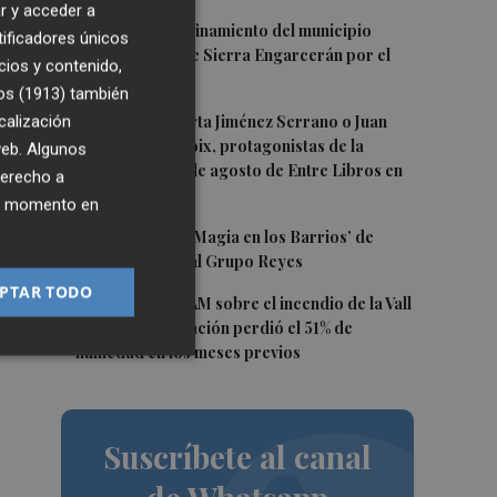
es
r y acceder a
2
Levantan el confinamiento del municipio
 y
tificadores únicos
castellonense de Sierra Engarcerán por el
cios y contenido,
incendio
os (1913)
también
3
calización
Juan Tallón, Marta Jiménez Serrano o Juan
Evaristo Valls Boix, protagonistas de la
 web. Algunos
o,
programación de agosto de Entre Libros en
derecho a
Benicàssim
ier momento en
4
Los talleres de ‘Magia en los Barrios’ de
el
Castelló llegan al Grupo Reyes
PTAR TODO
5
Informe del CEAM sobre el incendio de la Vall
ada
d'Uixó: la vegetación perdió el 51% de
o".
humedad en los meses previos
Suscríbete al canal