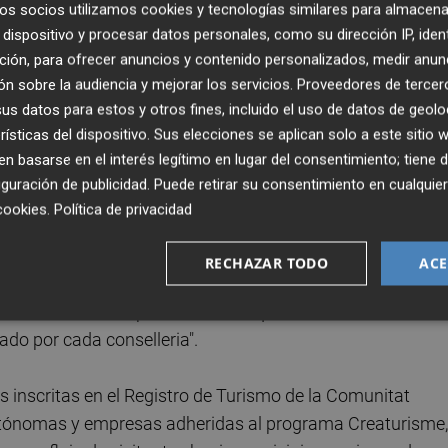
 la cohesión territorial, poner en valor los recursos local
os socios utilizamos cookies y tecnologías similares para almacena
 desarrollar propuestas turísticas sostenibles, atractivas
dispositivo y procesar datos personales, como su dirección IP, iden
ción, para ofrecer anuncios y contenido personalizados, medir anun
n sobre la audiencia y mejorar los servicios.
Proveedores de tercer
s datos para estos y otros fines, incluido el uso de datos de geolo
nueva línea de ayudas se enmarca en la estrategia de
rísticas del dispositivo. Sus elecciones se aplican solo a este sitio
ar un turismo generador de oportunidades en el territori
 basarse en el interés legítimo en lugar del consentimiento; tiene 
jación de población en las zonas de interior.
guración de publicidad
. Puede retirar su consentimiento en cualqu
cookies
.
Política de privacidad
é Antonio Redorat
, ha resaltado que "estamos tratando 
 mediante el mantenimiento y mejora de las líneas
RECHAZAR TODO
ACE
abajo transversal del Consell en su conjunto, con una mir
a todos los municipios de interior que sufren este fenómen
zado por cada conselleria".
 inscritas en el Registro de Turismo de la Comunitat
utónomas y empresas adheridas al programa Creaturisme,