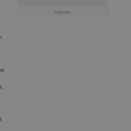
en
or
a.
l