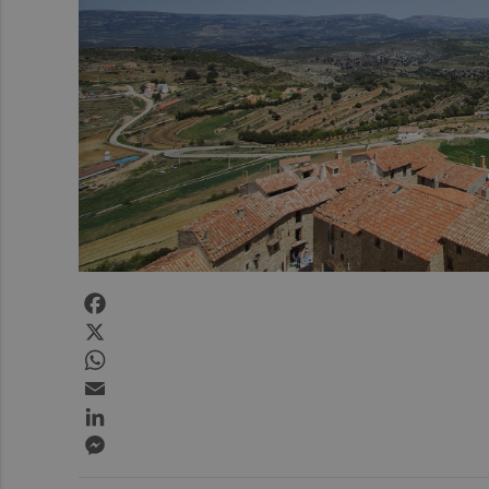
Facebook
X
WhatsApp
Email
LinkedIn
Messenger