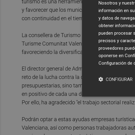
turismo es una herramienta clave para avanzar en
Nosotros y nuestr
y favorecer que los municipios de interior puedan
información en su 
y datos de navega
con continuidad en el tiempo".
obtener informació
pueden procesar su
La consellera de Turismo ha señalado que esta 
precisos y caracte
Turisme Comunitat Valenciana orientada a impuls
proveedores pueden
favoreciendo la diversificación económica y la fi
oponerse en
Confi
Configuración de 
El director general de Administración Local,
Jos
reto de la lucha contra la despoblación, no sólo
CONFIGURAR
presupuestarias, sino también a través de un tr
en positivo de cada una de las consellerias haci
Por ello, ha agradecido "el trabajo sectorial reali
Podrán optar a estas ayudas empresas turísticas
Valenciana, así como personas trabajadoras a