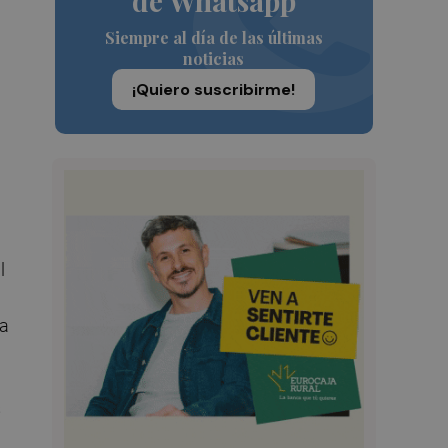
de Whatsapp
Siempre al día de las últimas
noticias
¡Quiero suscribirme!
l
la
s