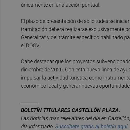
únicamente en una acción puntual.
El plazo de presentación de solicitudes se iniciará
tramitación deberá realizarse exclusivamente por
Generalitat y del trámite específico habilitado p
el DOGV.
Cabe destacar que los proyectos subvencionados 
diciembre de 2026. Con esta nueva línea de ayu
impulsar la actividad turística como instrument
económico local y generar nuevas oportunidades 
________
BOLET
Í
N
TITULARES
CASTELL
ÓN
PLAZA.
Las noticias má
s relevantes del d
í
a en
Castelló
n
d
í
a informado.
Suscr
í
bete
gratis al
bolet
í
n
aqu
í
.