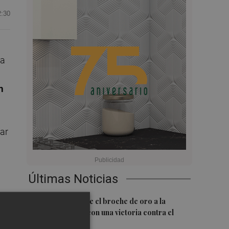
2:30
la
n
dar
Últimas Noticias
1
El Villarreal pone el broche de oro a la
d
pretemporada con una victoria contra el
Galatasaray