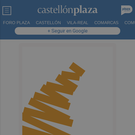
FORO PLAZA
CASTELLÓN
VILA-REAL
COMARCAS
COM
+ Seguir en Google