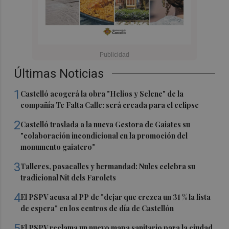
Últimas Noticias
1
Castelló acogerá la obra "Helios y Selene" de la
compañía Te Falta Calle: será creada para el eclipse
2
Castelló traslada a la nueva Gestora de Gaiates su
"colaboración incondicional en la promoción del
monumento gaiatero"
3
Talleres, pasacalles y hermandad: Nules celebra su
tradicional Nit dels Farolets
4
El PSPV acusa al PP de "dejar que crezca un 31 % la lista
de espera" en los centros de día de Castellón
5
El PSPV reclama un nuevo mapa sanitario para la ciudad