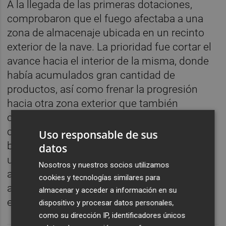
A la llegada de las primeras dotaciones,
comprobaron que el fuego afectaba a una
zona de almacenaje ubicada en un recinto
exterior de la nave. La prioridad fue cortar el
avance hacia el interior de la misma, donde
había acumulados gran cantidad de
productos, así como frenar la progresión
hacia otra zona exterior que también
contenía gran cantidad de residuos de
combustibles y ocho camiones. Los
Uso responsable de sus
bomberos lograron contener el fuego en su
datos
ubicación inicial, frenando todos estos
Nosotros y nuestros socios utilizamos
avances, y dieron por controlado el incendio
cookies y tecnologías similares para
alrededor de las 3.30 horas. Se ha dado por
almacenar y acceder a información en su
extinguido a primera hora de la mañana.
dispositivo y procesar datos personales,
como su dirección IP, identificadores únicos