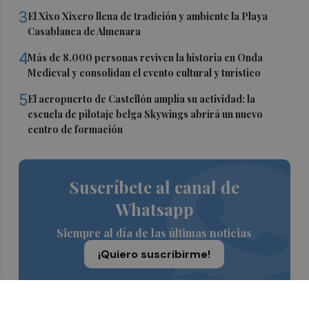
3
El Xixo Xixero llena de tradición y ambiente la Playa
Casablanca de Almenara
4
Más de 8.000 personas reviven la historia en Onda
Medieval y consolidan el evento cultural y turístico
5
El aeropuerto de Castellón amplía su actividad: la
escuela de pilotaje belga Skywings abrirá un nuevo
centro de formación
Suscríbete al canal de
Whatsapp
Siempre al día de las últimas noticias
¡Quiero suscribirme!