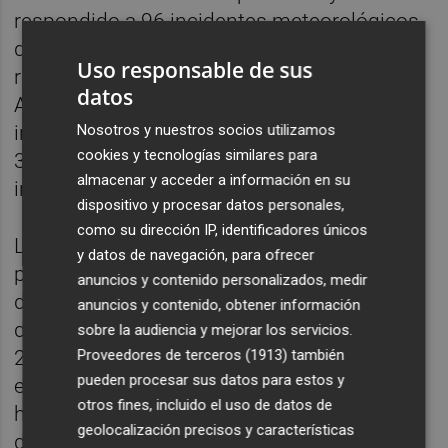
respondido a 96 incidentes meteorológicos,
demostrando su rápida capacidad de
Uso responsable de sus
reacción ante situaciones de emergencia.
datos
Asimismo, se han registrado 650
intervenciones con animales, de las cuales
Nosotros y nuestros socios utilizamos
cookies y tecnologías similares para
30 han derivado en sanciones por
almacenar y acceder a información en su
incumplimiento de normativas.
dispositivo y procesar datos personales,
como su dirección IP, identificadores únicos
La seguridad ciudadana sigue siendo una
y datos de navegación, para ofrecer
prioridad, reflejándose en la reducción de
anuncios y contenido personalizados, medir
denuncias por tenencia y consumo de
anuncios y contenido, obtener información
drogas, que han pasado de 323 en 2023 a
sobre la audiencia y mejorar los servicios.
221 en 2024, gracias a una vigilancia activa
Proveedores de terceros (1913)
también
pueden procesar sus datos para estos y
en parques y zonas sensibles. Además, se
otros fines, incluido el uso de datos de
han producido 73 detenciones por diversos
geolocalización precisos y características
delitos y se han atendido 84 peleas y