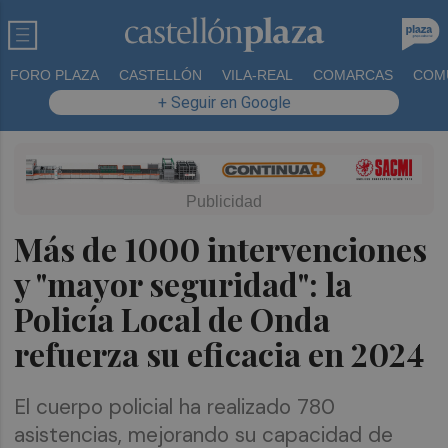
FORO PLAZA
CASTELLÓN
VILA-REAL
COMARCAS
COM
+ Seguir en Google
Más de 1000 intervenciones
y "mayor seguridad": la
Policía Local de Onda
refuerza su eficacia en 2024
El cuerpo policial ha realizado 780
asistencias, mejorando su capacidad de