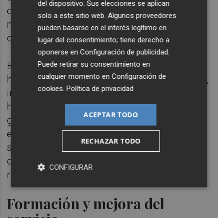
del dispositivo. Sus elecciones se aplican
conflictos vecinales, logrando identificar a
solo a este sitio web. Algunos proveedores
más de 70 personas implicadas en hechos
pueden basarse en el interés legítimo en
delictivos.
lugar del consentimiento; tiene derecho a
oponerse en
Configuración de publicidad
.
Puede retirar su consentimiento en
En cuanto a la seguridad vial, los agentes
cualquier momento en
Configuración de
han realizado 680 controles en la vía pública,
cookies
.
Política de privacidad
incluyendo pruebas de alcohol y drogas, y
han notificado 160 accidentes, sin heridos
ACEPTAR TODO
graves registrados. También se han
elaborado 60 atestados por delitos contra la
RECHAZAR TODO
seguridad vial y se ha trabajado en la mejora
de la señalización, con 52 intervenciones en
CONFIGURAR
respuesta a demandas vecinales.
Formación y mejora del