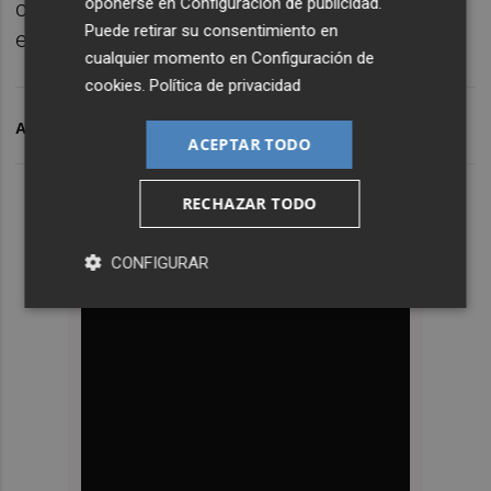
oponerse en
Configuración de publicidad
.
convirtiéndose en una fuente de riqueza y
Puede retirar su consentimiento en
empleo para nuestra población”.
cualquier momento en
Configuración de
cookies
.
Política de privacidad
ARCHIVADO EN
MONCÓFAR
ACEPTAR TODO
RECHAZAR TODO
CONFIGURAR