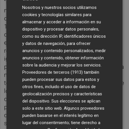
“La nefasta gestión anterior nos va a costar
Nosotros y nuestros socios utilizamos
mucho a todos los vecinos. Doce millones
cookies y tecnologías similares para
divididos entre 9.000 vecinos sale a más de
almacenar y acceder a información en su
1.300 euros por vecino”, afirma el munícipe,
dispositivo y procesar datos personales,
quien puntualiza que “la buena situación
como su dirección IP, identificadores únicos
económica del Ayuntamiento nos permitirá
y datos de navegación, para ofrecer
recurrir a préstamos, pero esos préstamos
anuncios y contenido personalizados, medir
igualmente se tendrán que pagar, lo que
anuncios y contenido, obtener información
sobre la audiencia y mejorar los servicios.
provocará hipotecar el futuro del municipio a
Proveedores de terceros (1913)
también
medio plazo”. “Esta situación tan lamentable
pueden procesar sus datos para estos y
tendrá que ser subsanada con el esfuerzo de
otros fines, incluido el uso de datos de
los vecinos”, remarca Wences Alós Valls,
geolocalización precisos y características
quien también ha querido destacar el lado
del dispositivo. Sus elecciones se aplican
positivo de la actuación. “En el momento en
solo a este sitio web. Algunos proveedores
que esté finalizado, Moncofa dispondrá de
pueden basarse en el interés legítimo en
solares en primera línea del mar,
lugar del consentimiento; tiene derecho a