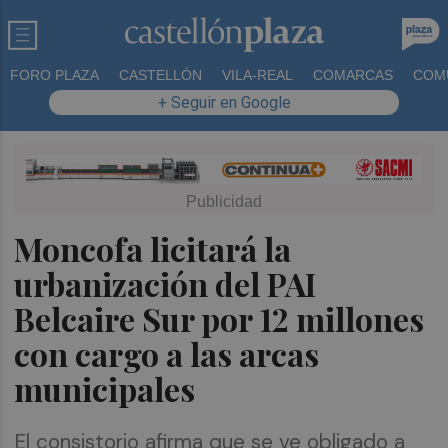
FORO PLAZA
CASTELLÓN
VILA-REAL
COMARCAS
COM
+ Seguir en Google
Moncofa licitará la
urbanización del PAI
Belcaire Sur por 12 millones
con cargo a las arcas
municipales
El consistorio afirma que se ve obligado a