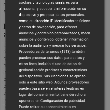
cookies y tecnologías similares para
divertirse en familia a través del deporte”, ha
almacenar y acceder a información en su
añadido.
dispositivo y procesar datos personales,
como su dirección IP, identificadores únicos
Programación de actividades
y datos de navegación, para ofrecer
acuáticas
anuncios y contenido personalizados, medir
anuncios y contenido, obtener información
La nueva temporada de la piscina municipal
sobre la audiencia y mejorar los servicios.
de verano contará con una completa oferta
Proveedores de terceros (1913)
también
pueden procesar sus datos para estos y
de actividades. Para aquellos que buscan
otros fines, incluido el uso de datos de
moverse en el agua, la piscina ha
geolocalización precisos y características
incorporado clases de Aquagym, ideadas
del dispositivo. Sus elecciones se aplican
como una alternativa divertida y perfecta
solo a este sitio web. Algunos proveedores
para mejorar la forma física mientras se
pueden basarse en el interés legítimo en
combate el calor. Estas sesiones se
lugar del consentimiento; tiene derecho a
impartirán los lunes y miércoles del 1 de
oponerse en
Configuración de publicidad
.
julio al 26 de agosto, en horario de 10.15 a
Puede retirar su consentimiento en