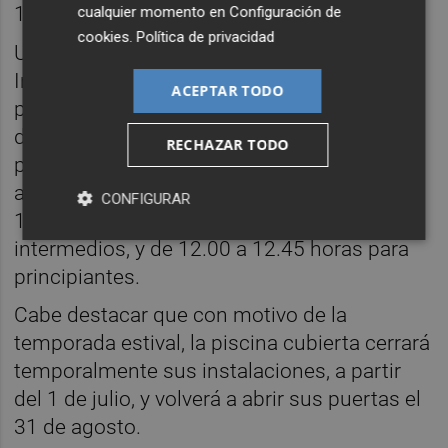
11.00 horas.
cualquier momento en
Configuración de
cookies
.
Política de privacidad
Una edición más, vuelven los Cursos
Intensivos de Natación, para que los más
ACEPTAR TODO
pequeños, de 3 a 15 años, aprendan y
disfruten en el agua. Las clases han sido
RECHAZAR TODO
programadas, del 22 de junio al 14 de
agosto, de lunes a viernes, en horario de
CONFIGURAR
11.15 a 12.00 horas para niveles
intermedios, y de 12.00 a 12.45 horas para
principiantes.
Cabe destacar que con motivo de la
temporada estival, la piscina cubierta cerrará
temporalmente sus instalaciones, a partir
del 1 de julio, y volverá a abrir sus puertas el
31 de agosto.