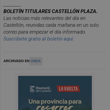
________
BOLET
Í
N TITULARES CASTELL
ÓN PLAZA.
Las noticias m
á
s relevantes del d
í
a en
Castelló
n, reunidas cada ma
ñana en un solo
correo para empezar el d
í
a informado.
Suscríbete gratis al boletín aquí.
ARCHIVADO EN
ONDA