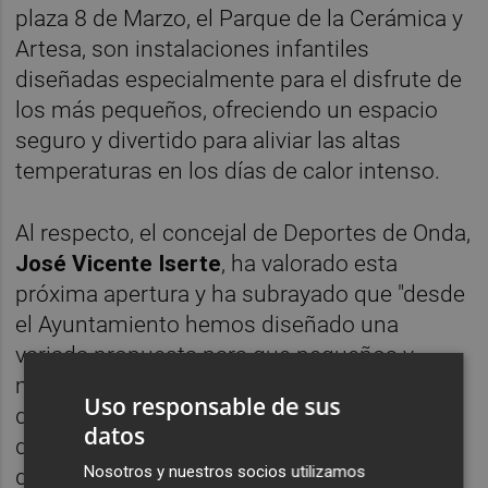
plaza 8 de Marzo, el Parque de la Cerámica y
Artesa, son instalaciones infantiles
diseñadas especialmente para el disfrute de
los más pequeños, ofreciendo un espacio
seguro y divertido para aliviar las altas
temperaturas en los días de calor intenso.
Al respecto, el concejal de Deportes de Onda,
José Vicente Iserte
, ha valorado esta
próxima apertura y ha subrayado que "desde
el Ayuntamiento hemos diseñado una
variada propuesta para que pequeños y
mayores disfruten de un verano lleno de
Uso responsable de sus
deporte y diversión en el agua”. “Los meses
datos
de verano son la oportunidad perfecta para
Nosotros y nuestros socios utilizamos
disfrutar de nuestras instalaciones y