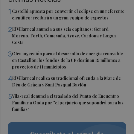
1
Castelló apuesta por convertir el eclipse en un referente
científico: recibirá a un gran equipo de expertos
2
El Villarreal anuncia a sus seis capitanes: Gerard
Moreno, Foyth, Comesaña, Ayoze, Cardona y Logan
Costa
3
Otra inyección para el desarrollo de energía renovable
en Castellón: los fondos de la UE destinan 19 millones a
proyectos de 11 municipios
4
El Villarreal realiza su tradicional ofrenda a la Mare de
Déu de Gràcia y Sant Pasqual Baylón
5
Vila-real denuncia el traslado del Punto de Encuentro
Familiar a Onda por "el perjuicio que supondrá para las
familias"