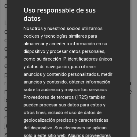
durante el periodo estival.
Uso responsable de sus
datos
La celebración de esta tercera edición
Nosotros y nuestros socios utilizamos
confirma la buena acogida de una iniciativa
cookies y tecnologías similares para
que, año tras año, se ha ido consolidando
almacenar y acceder a información en su
entre las familias ondenses como una
dispositivo y procesar datos personales,
alternativa de ocio durante las vacaciones
como su dirección IP, identificadores únicos
escolares. La organización por quincenas
y datos de navegación, para ofrecer
permite adaptar la participación a las
anuncios y contenido personalizados, medir
anuncios y contenido, obtener información
necesidades de cada familia y facilita que un
sobre la audiencia y mejorar los servicios.
mayor número de jóvenes pueda disfrutar de
Proveedores de terceros (1725)
también
la programación a lo largo del verano. Con
pueden procesar sus datos para estos y
esta iniciativa, el Ayuntamiento de Onda
otros fines, incluido el uso de datos de
continúa ampliando la oferta de actividades
geolocalización precisos y características
juveniles durante la época estival y reafirma
del dispositivo. Sus elecciones se aplican
su compromiso con la inclusión, la igualdad
solo a este sitio web. Algunos proveedores