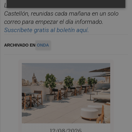
Las noticias m
á
s relevantes del d
í
a en
Castelló
n, reunidas cada ma
ñana en un solo
correo para empezar el d
í
a informado.
Suscríbete gratis al boletín aquí.
ARCHIVADO EN
ONDA