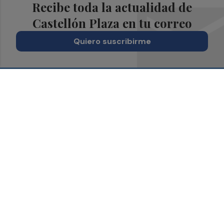
Recibe toda la actualidad de
Castellón Plaza en tu correo
Quiero suscribirme
Suscríbete al Boletín
Todos los días a primera hora en tu email
¡Quiero suscribirme!
Síguenos en redes
Castellón Plaza, desde cualquier medio