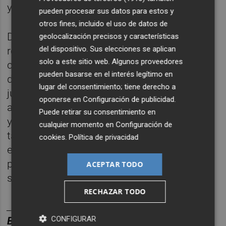
y matemático entre los jóvenes.
pueden procesar sus datos para estos y
otros fines, incluido el uso de datos de
Durante el acto, la alcaldesa también ha
geolocalización precisos y características
del dispositivo. Sus elecciones se aplican
reivindicado la necesidad de seguir
solo a este sitio web. Algunos proveedores
construyendo ciudades pensadas para el
pueden basarse en el interés legítimo en
desarrollo integral de la infancia y la
lugar del consentimiento; tiene derecho a
juventud. “Onda trabaja para ser una ciudad
oponerse en
Configuración de publicidad
.
amable, con espacios donde nuestros niños
Puede retirar su consentimiento en
y jóvenes puedan crecer felices, pero
cualquier momento en
Configuración de
también una ciudad que apuesta por la
cookies
.
Política de privacidad
educación, la cultura y el talento como
pilares fundamentales de futuro”, ha
ACEPTAR TODO
señalado Ballester.
RECHAZAR TODO
________
CONFIGURAR
BOLET
Í
N TITULARES CASTELL
ÓN PLAZA.