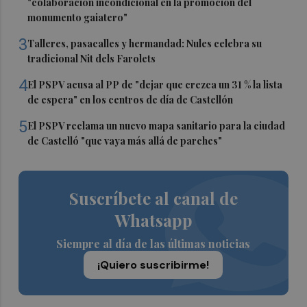
"colaboración incondicional en la promoción del
monumento gaiatero"
3
Talleres, pasacalles y hermandad: Nules celebra su
tradicional Nit dels Farolets
4
El PSPV acusa al PP de "dejar que crezca un 31 % la lista
de espera" en los centros de día de Castellón
5
El PSPV reclama un nuevo mapa sanitario para la ciudad
de Castelló "que vaya más allá de parches"
Suscríbete al canal de
Whatsapp
Siempre al día de las últimas noticias
¡Quiero suscribirme!