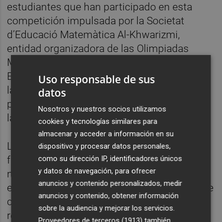
estudiantes que han participado en esta
competición impulsada por la Societat
d’Educació Matemàtica Al-Khwarizmi,
entidad organizadora de las Olimpiadas
Matemáticas en la Comunitat Valenciana.
Esta iniciativa tiene como objetivo acercar
Uso responsable de sus
las matemáticas al alumnado desde una
datos
perspectiva lúdica, participativa y basada en
Nosotros y nuestros socios utilizamos
la resolución de problemas.
cookies y tecnologías similares para
almacenar y acceder a información en su
La competición se estructura en diferentes
dispositivo y procesar datos personales,
como su dirección IP, identificadores únicos
fases —comarcal, provincial, autonómica y
y datos de navegación, para ofrecer
nacional— y reúne cada año a miles de
anuncios y contenido personalizados, medir
estudiantes de toda España, consolidándose
anuncios y contenido, obtener información
como una de las actividades educativas de
sobre la audiencia y mejorar los servicios.
referencia para fomentar el talento científico
Proveedores de terceros (1913)
también