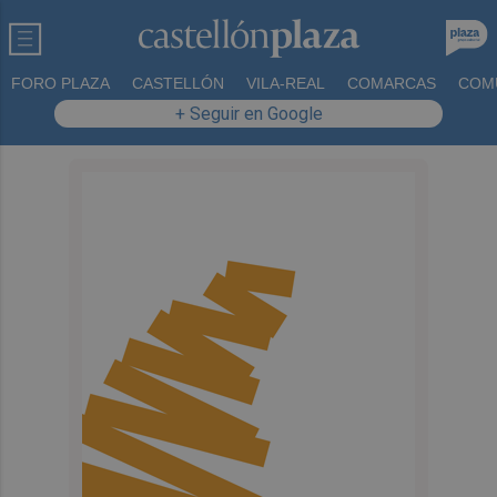
FORO PLAZA
CASTELLÓN
VILA-REAL
COMARCAS
COM
+ Seguir en Google