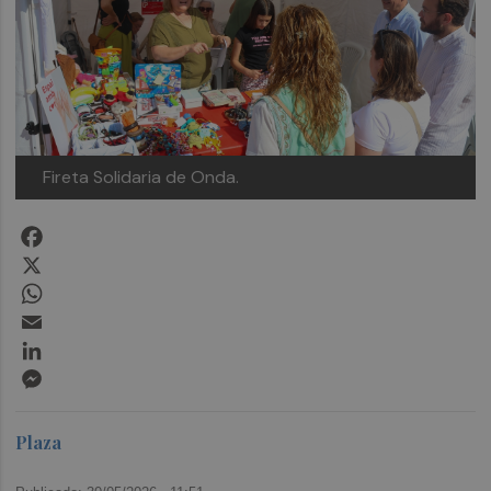
Fireta Solidaria de Onda.
Facebook
X
WhatsApp
Email
LinkedIn
Messenger
Plaza