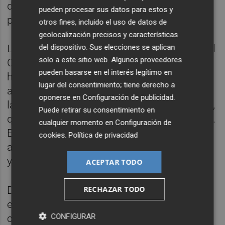
de los principales atractivos de la
pueden procesar sus datos para estos y
programación.
otros fines, incluido el uso de datos de
geolocalización precisos y características
del dispositivo. Sus elecciones se aplican
La jornada ha arrancado con la actuación del
solo a este sitio web. Algunos proveedores
Centro Autorizado de Danza de la UMSCO y
pueden basarse en el interés legítimo en
ha continuado por la tarde con una de las
lugar del consentimiento; tiene derecho a
actividades más esperadas: la exhibición de
oponerse en
Configuración de publicidad
.
la Unidad Canina de la Policía Local de Onda,
Puede retirar su consentimiento en
que ha congregado a numerosos asistentes.
cualquier momento en
Configuración de
El programa se ha completado con las
cookies
.
Política de privacidad
actuaciones de la Asociación Amics del Ball
y de Onda Baila-Riu Sec.
ACEPTAR TODO
RECHAZAR TODO
Durante todo el día, las carpas instaladas en
el recinto sirven como escaparate para dar a
CONFIGURAR
conocer el trabajo que desarrollan las