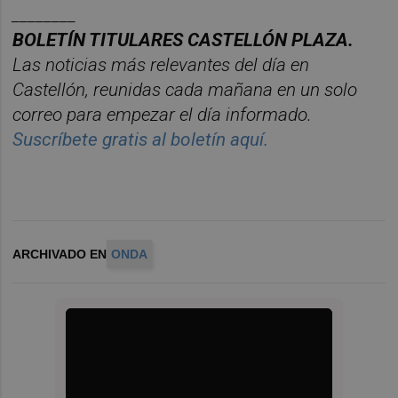
________
BOLET
Í
N TITULARES CASTELL
ÓN PLAZA.
Las noticias m
á
s relevantes del d
í
a en
Castelló
n, reunidas cada ma
ñana en un solo
correo para empezar el d
í
a informado.
Suscríbete gratis al boletín aquí.
ARCHIVADO EN
ONDA