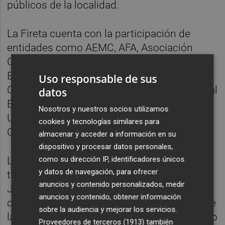
públicos de la localidad.
La Fireta cuenta con la participación de
entidades como AEMC, AFA, Asociación
Castellón Contra el Cáncer, Asociación
Española Contra el Cáncer, Asociación
Uso responsable de sus
Quisqueya Onda, Cáritas, Centre Ocupacional
datos
El Molí, Cruz Roja, Delwende, Karit, Manos
Nosotros y nuestros socios utilizamos
Unidas, Asociación Riu Sec y Segunda
cookies y tecnologías similares para
Oportunidad Onda.
almacenar y acceder a información en su
dispositivo y procesar datos personales,
como su dirección IP, identificadores únicos
Los más pequeños han disfrutado de
y datos de navegación, para ofrecer
talleres infantiles organizados por el Casal
anuncios y contenido personalizados, medir
Jove y de un concurrido cuentacuentos a
anuncios y contenido, obtener información
cargo de la Asociación Riu Sec, mientras que
sobre la audiencia y mejorar los servicios.
las exhibiciones de baile han vuelto a ser uno
Proveedores de terceros (1913)
también