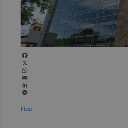
Facebook
X
WhatsApp
Email
LinkedIn
Messenger
Plaza