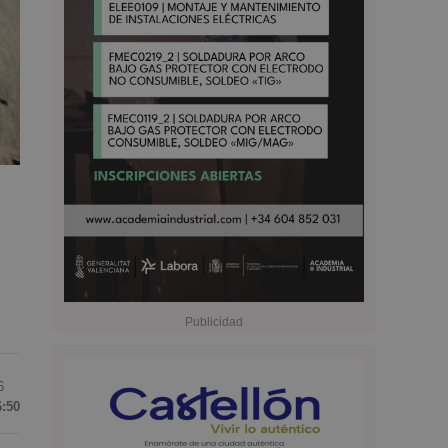
6
6:50