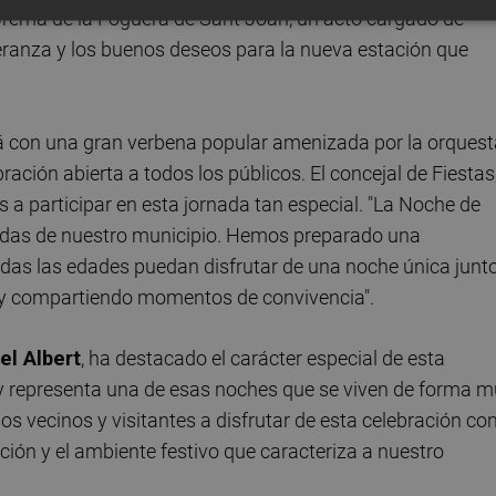
remà de la Foguera de Sant Joan, un acto cargado de
peranza y los buenos deseos para la nueva estación que
rá con una gran verbena popular amenizada por la orquest
ación abierta a todos los públicos. El concejal de Fiestas
s a participar en esta jornada tan especial. "La Noche de
idas de nuestro municipio. Hemos preparado una
as las edades puedan disfrutar de una noche única junt
s y compartiendo momentos de convivencia".
el Albert
, ha destacado el carácter especial de esta
o y representa una de esas noches que se viven de forma 
os vecinos y visitantes a disfrutar de esta celebración co
ición y el ambiente festivo que caracteriza a nuestro