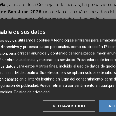
Mar
, a través de la Concejalía de Fiestas, ha preparado un
 de San Juan 2026
, una de las citas más esperadas del
ntos de vecinos y visitantes para dar la bienvenida al
y alegría.
able de sus datos
os socios utilizamos cookies y tecnologías similares para almacena
 de junio en la zona de la Playa Morro de Gos y la Plaza
dispositivo y procesar datos personales, como su dirección IP, iden
arcada por el simbolismo del fuego, la música y las
ción, para ofrecer anuncios y contenido personalizados, medir anun
ividad. La programación comenzará con el encendido de
n sobre la audiencia y mejorar los servicios.
Proveedores de tercer
te de vecinos y visitantes, y a las 21:00 horas tendrá lug
s datos para estos y otros fines, incluido el uso de datos de geolo
 la Plaza Mallorca, hasta finalizar existencias. Se trata de
rísticas del dispositivo. Sus elecciones se aplican solo a este sitio
celebración y que cada año congrega a numerosos vecinos
 basarse en el interés legítimo en lugar del consentimiento; tiene 
guración de publicidad
. Puede retirar su consentimiento en cualqu
cookies
.
Política de privacidad
 para el espectáculo de correfocs, a cargo de la Falla La
arítimo del Mediterráneo hasta la Plaza Mallorca llenando
RECHAZAR TODO
ACE
año. La medianoche llegará acompañada de uno de los