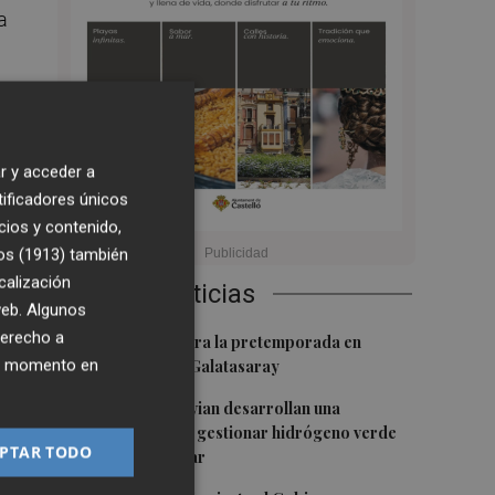
a
r y acceder a
tificadores únicos
cios y contenido,
os (1913)
también
ar
calización
Últimas Noticias
 web. Algunos
 y
derecho a
1
El Villarreal cierra la pretemporada en
ier momento en
Turquía ante el Galatasaray
2
Espaitec y Abervian desarrollan una
tecnología para gestionar hidrógeno verde
PTAR TODO
con energía solar