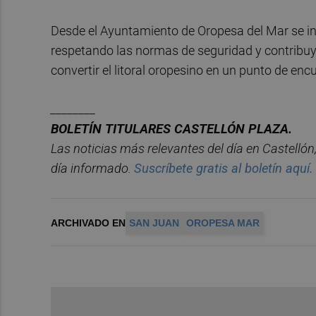
Desde el Ayuntamiento de Oropesa del Mar se invi
respetando las normas de seguridad y contribuy
convertir el litoral oropesino en un punto de enc
________
BOLET
Í
N
TITULARES
CASTELL
ÓN
PLAZA.
Las noticias má
s relevantes del d
í
a en
Castelló
n
d
í
a informado.
Suscr
í
bete
gratis al
bolet
í
n
aqu
í
.
ARCHIVADO EN
SAN JUAN
OROPESA MAR