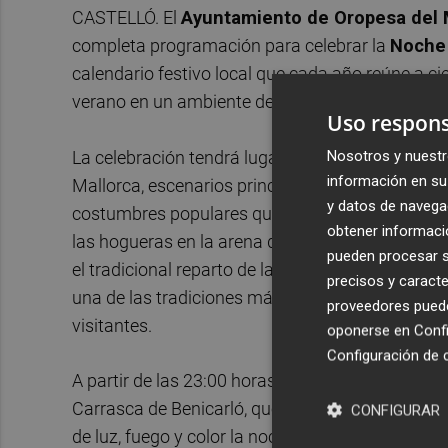
CASTELLÓ. El
Ayuntamiento de Oropesa del 
completa programación para celebrar la
Noche
calendario festivo local que cada año reúne a cie
verano en un ambiente de convivencia, tradición 
Uso respons
Nosotros y nuestr
La celebración tendrá lugar el próximo martes 23
información en su 
Mallorca, escenarios principales de una noche m
y datos de navega
costumbres populares que acompañan esta fest
obtener informació
las hogueras en la arena de Morro de Gos por par
pueden procesar su
el tradicional reparto de la Coca de Sant Joan en
precisos y caracte
una de las tradiciones más arraigadas de esta 
proveedores pueden
visitantes.
oponerse en
Confi
Configuración de 
A partir de las 23:00 horas, el protagonismo será
Carrasca de Benicarló, que recorrerá el Paseo M
CONFIGURAR
de luz, fuego y color la noche más mágica del 