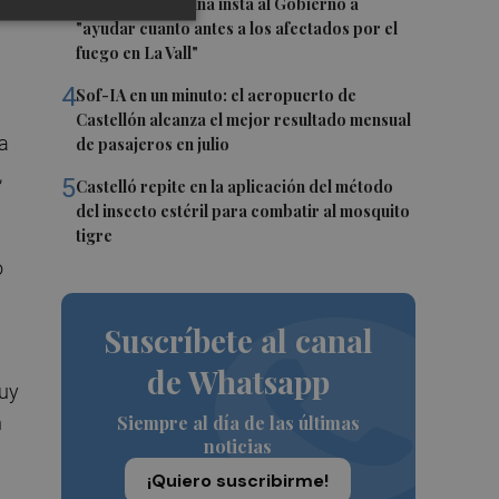
3
Miguel Barrachina insta al Gobierno a
"ayudar cuanto antes a los afectados por el
fuego en La Vall"
4
Sof-IA en un minuto: el aeropuerto de
Castellón alcanza el mejor resultado mensual
a
de pasajeros en julio
,
5
Castelló repite en la aplicación del método
del insecto estéril para combatir al mosquito
tigre
o
Suscríbete al canal
de Whatsapp
muy
Siempre al día de las últimas
n
noticias
¡Quiero suscribirme!