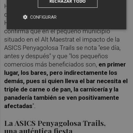
RECHAZAR TODO
Huelga decir que en Culla pasa lo mismo
que en los tres municipios anteriores.
CONFIGURAR
Heredio Bellés, primer edil de la localidad,
confirma que en el pequeño municipio
situado en el Alt Maestrat el impacto de la
ASICS Penyagolosa Trails se nota "ese día,
antes y después" y que "los pequeños
comercios más beneficiados son,
en primer
lugar, los bares, pero indirectamente los
demás, pues si quien lleva el bar necesita el
triple de carne o de pan, la carnicería y la
panadería también se ven positivamente
afectadas
".
La ASICS Penyagolosa Trails,
una auténtica fiesta