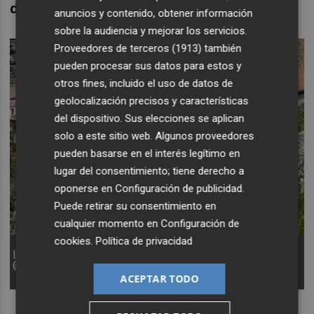
de semana a ver el pueblo
".
anuncios y contenido, obtener información
sobre la audiencia y mejorar los servicios.
Proveedores de terceros (1913)
también
pueden procesar sus datos para estos y
otros fines, incluido el uso de datos de
geolocalización precisos y características
del dispositivo. Sus elecciones se aplican
solo a este sitio web. Algunos proveedores
pueden basarse en el interés legítimo en
lugar del consentimiento; tiene derecho a
oponerse en
Configuración de publicidad
.
Puede retirar su consentimiento en
cualquier momento en
Configuración de
cookies
.
Política de privacidad
La MiM, en su llegada a Xodos. Foto:
@lluernacreacio/ASICS Penyagolosa Trails
ACEPTAR TODO