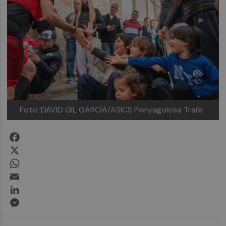
Foto: DAVID GIL GARCÍA/ASICS Penyagolosa Trails
Facebook
X
WhatsApp
Email
LinkedIn
Messenger