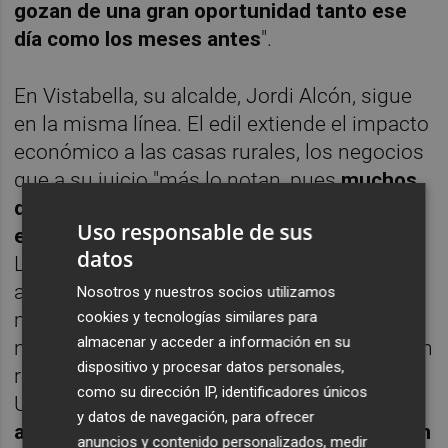
gozan de una gran oportunidad tanto ese
día como los meses antes
".
En Vistabella, su alcalde, Jordi Alcón, sigue
en la misma línea. El edil extiende el impacto
económico a las casas rurales, los negocios
que a su juicio "más lo notan, pues
muchos
de los corredores que vienen a
Uso responsable de sus
entrenar después se quedan a dormir aquí.
datos
Lo mismo sucede el día de la carrera, ya que
al ser Vistabella el último pueblo antes de la
Nosotros y nuestros socios utilizamos
cookies y tecnologías similares para
meta, muchos aprovechan y pasan aquí la
almacenar y acceder a información en su
noche", dice. Al carro se sube Martínez, quien
dispositivo y procesar datos personales,
reconoce que eso también sucede en Les
como su dirección IP, identificadores únicos
Useres y que incluso "hay
quien pasa por
y datos de navegación, para ofrecer
aquí el día de la prueba y luego vuelve un fin
anuncios y contenido personalizados, medir