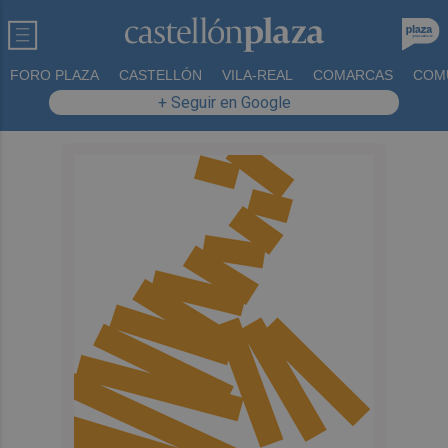
FORO PLAZA
CASTELLÓN
VILA-REAL
COMARCAS
COM
+ Seguir en Google