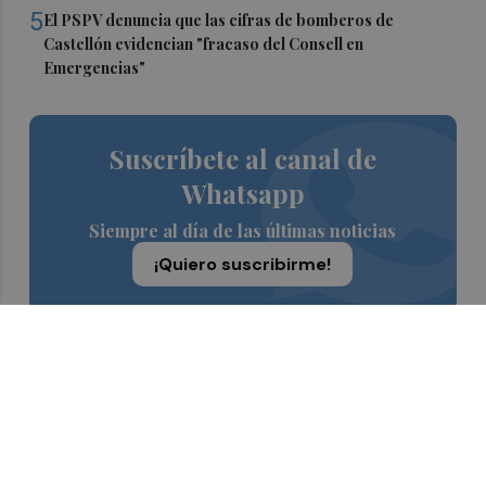
5
El PSPV denuncia que las cifras de bomberos de
Castellón evidencian "fracaso del Consell en
Emergencias"
Suscríbete al canal de
Whatsapp
Siempre al día de las últimas noticias
¡Quiero suscribirme!