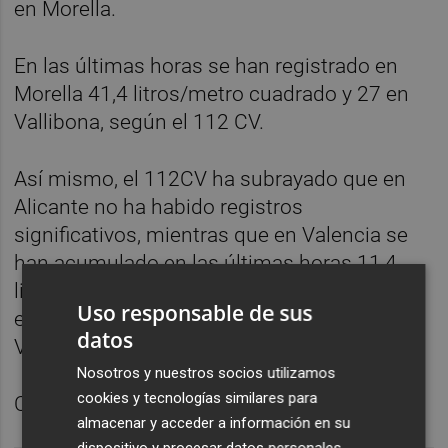
en Morella.
En las últimas horas se han registrado en
Morella 41,4 litros/metro cuadrado y 27 en
Vallibona, según el 112 CV.
Así mismo, el 112CV ha subrayado que en
Alicante no ha habido registros
significativos, mientras que en Valencia se
han acumulado en las últimas horas 11,4
litros por metro cuadrado en Montesa, 10,6
Uso responsable de sus
en Canals y 9,6 en Otos, según la Asociación
datos
Valenciana de Meteorología (Avamet).
Nosotros y nuestros socios utilizamos
cookies y tecnologías similares para
Copiar al portapapelesImprimir
almacenar y acceder a información en su