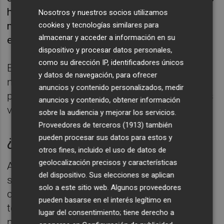
hasta finales de año con motivo de las
Nosotros y nuestros socios utilizamos
medidas puestas en marcha para paliar los
cookies y tecnologías similares para
almacenar y acceder a información en su
efectos de la crisis energética-.
dispositivo y procesar datos personales,
como su dirección IP, identificadores únicos
En este caso, si se tiene el título de familia
y datos de navegación, para ofrecer
numerosa, la unidad de convivencia debe
anuncios y contenido personalizados, medir
percibir una renta anual igual o inferior a dos
anuncios y contenido, obtener información
veces el IPREM de 14 pagas, 16.800 euros.
sobre la audiencia y mejorar los servicios.
Proveedores de terceros (1913)
también
¿De dónde viene la polémica?
pueden procesar sus datos para estos y
otros fines, incluido el uso de datos de
geolocalización precisos y características
Al margen de éste se encuentra el bono
del dispositivo. Sus elecciones se aplican
social térmico, un programa de ayudas
solo a este sitio web. Algunos proveedores
creado en 2018 para compensar los gastos
pueden basarse en el interés legítimo en
térmicos ocasionados a los consumidores
lugar del consentimiento; tiene derecho a
más vulnerables por el uso de la calefacción