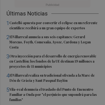
Últimas Noticias
1
Castelló apuesta por convertir el eclipse en un referente
científico: recibirá a un gran equipo de expertos
2
El Villarreal anuncia a sus seis capitanes: Gerard
Moreno, Foyth, Comesaña, Ayoze, Cardona y Logan
Costa
3
Otra inyección para el desarrollo de energía renovable
en Castellón: los fondos de la UE destinan 19 millones a
proyectos de 11 municipios
4
El Villarreal realiza su tradicional ofrenda a la Mare de
Déu de Gràcia y Sant Pasqual Baylón
5
Vila-real denuncia el traslado del Punto de Encuentro
Familiar a Onda por "el perjuicio que supondrá para las
familias"