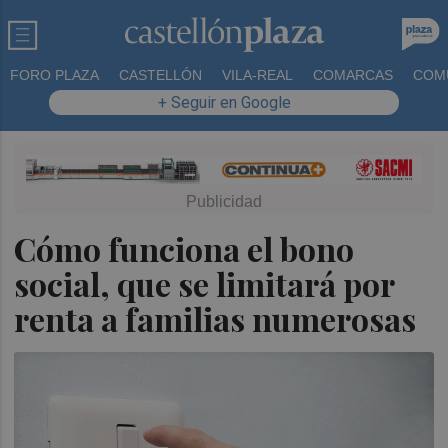
FORO PLAZA
CASTELLÓN
VILA-REAL
COMARCAS
COM
+ Seguir en Google
Cómo funciona el bono
social, que se limitará por
renta a familias numerosas