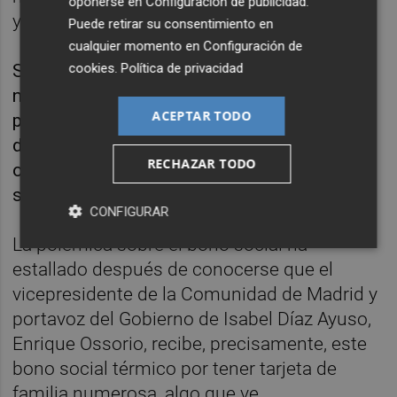
oponerse en
Configuración de publicidad
.
y el agua caliente o cocina.
Puede retirar su consentimiento en
cualquier momento en
Configuración de
cookies
.
Política de privacidad
Son beneficiarios, sin necesidad de realizar
ningún trámite ni solicitud, quienes ya
ACEPTAR TODO
percibían el bono social eléctrico a 31 de
diciembre del año anterior o hubiesen
RECHAZAR TODO
obtenido una resolución favorable a su
solicitud antes de esa fecha.
CONFIGURAR
La polémica sobre el bono social ha
estallado después de conocerse que el
vicepresidente de la Comunidad de Madrid y
portavoz del Gobierno de Isabel Díaz Ayuso,
Enrique Ossorio, recibe, precisamente, este
bono social térmico por tener tarjeta de
familia numerosa, algo que ve