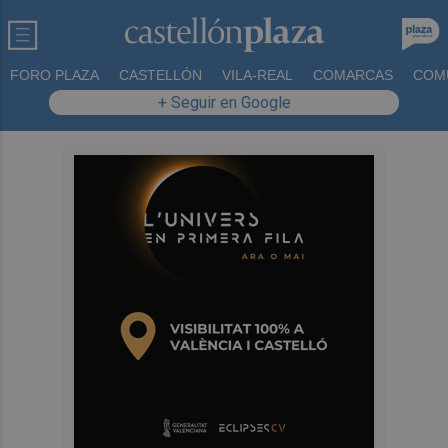
FORO PLAZA
CASTELLÓN
VILA-REAL
COMARCAS
COM
+ Seguir en Google