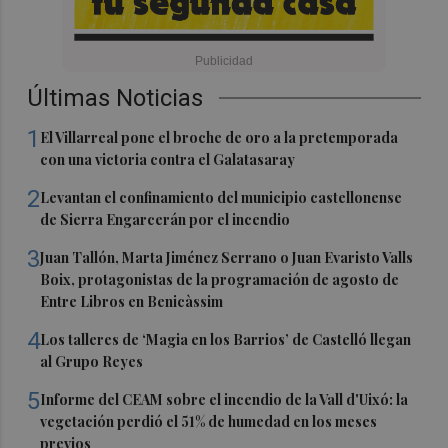
Últimas Noticias
1
El Villarreal pone el broche de oro a la pretemporada
con una victoria contra el Galatasaray
2
Levantan el confinamiento del municipio castellonense
de Sierra Engarcerán por el incendio
3
Juan Tallón, Marta Jiménez Serrano o Juan Evaristo Valls
Boix, protagonistas de la programación de agosto de
Entre Libros en Benicàssim
4
Los talleres de ‘Magia en los Barrios’ de Castelló llegan
al Grupo Reyes
5
Informe del CEAM sobre el incendio de la Vall d'Uixó: la
vegetación perdió el 51% de humedad en los meses
previos