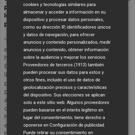
cookies y tecnologías similares para
principio científico de que aprender en la
almacenar y acceder a información en su
lengua base minorizada garantiza el
dispositivo y procesar datos personales,
plurilingüismo
.
como su dirección IP, identificadores únicos
y datos de navegación, para ofrecer
“Lo que espera la comunidad educativa no
anuncios y contenido personalizados, medir
es esto, sino que eliminen los recortes que
anuncios y contenido, obtener información
han aplicado en los presupuestos de
sobre la audiencia y mejorar los servicios.
Proveedores de terceros (1913)
también
Educación. Para mejorar la competencia
pueden procesar sus datos para estos y
lingüística del alumnado lo que hace falta es
otros fines, incluido el uso de datos de
potenciar económicamente la educación
geolocalización precisos y características
pública. Los referéndums que ahora
del dispositivo. Sus elecciones se aplican
anuncian son una cortina de humo para los
solo a este sitio web. Algunos proveedores
desastres que ha generado un conseller que
pueden basarse en el interés legítimo en
ha demostrado que no está preparado para
lugar del consentimiento; tiene derecho a
estar al frente de la educación valenciana”,
oponerse en
Configuración de publicidad
.
Puede retirar su consentimiento en
ha concluido Fullana.