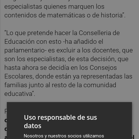
especialistas quienes marquen los
contenidos de matemáticas o de historia”.
“Lo que pretende hacer la Conselleria de
Educación con esto -ha añadido el
parlamentario- es excluir a los docentes, que
son los especialistas, de esta decisión, que
hasta ahora se decidía en los Consejos
Escolares, donde están ya representadas las
familias junto al resto de la comunidad
educativa”.
Para Compromís
se trata de una propuesta
Uso responsable de sus
claramente condicionada por la extrema
datos
derecha que lo único que pretende es
Nosotros y nuestros socios utilizamos
arrinconar el valenciano atentando contra el