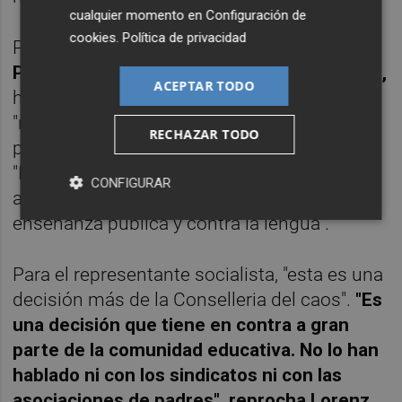
cualquier momento en
Configuración de
cookies
.
Política de privacidad
Por su parte,,
el portavoz de Educación del
PSPV-PSOE en Les Corts, José Luis Lorenz,
ACEPTAR TODO
ha acusado a la Generalitat de pretender
"reabrir la guerra del valenciano por motivos
RECHAZAR TODO
partidistas y electorales". Y ha advertido:
"Nos van a tener enfrente de este nuevo
CONFIGURAR
ataque de la Conselleria del caos contra la
enseñanza pública y contra la lengua".
Para el representante socialista, "esta es una
decisión más de la Conselleria del caos".
"Es
una decisión que tiene en contra a gran
parte de la comunidad educativa. No lo han
hablado ni con los sindicatos ni con las
asociaciones de padres", reprocha Lorenz,