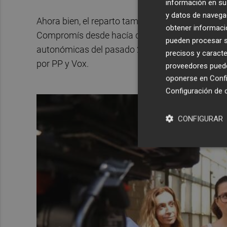
información en su 
y datos de navega
Ahora bien, el reparto también ha servido para 
obtener informació
Compromís desde hacía días. Y más en particular
pueden procesar su
autonómicas del pasado 28 de mayo que dieron l
precisos y caracte
por PP y Vox.
proveedores pueden
oponerse en
Confi
Configuración de 
CONFIGURAR