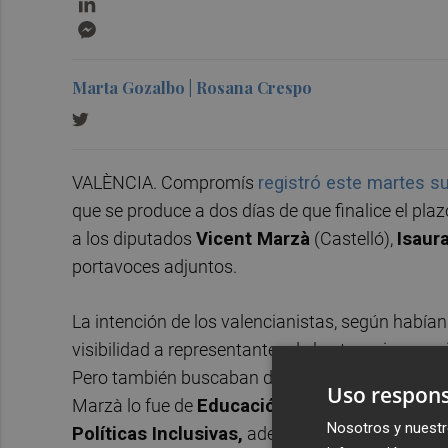
Messenger
Marta Gozalbo | Rosana Crespo
VALÈNCIA. Compromís
registró este martes s
que se produce a dos días de que finalice el plazo
a los diputados
Vicent Marzà
(Castelló),
Isaur
portavoces adjuntos.
La intención de los valencianistas, según habían
visibilidad a representantes de las tres circunsc
Pero también buscaban designar en ellos a los qu
Uso respons
Marzà lo fue de
Educación
, Navarro de
Agricul
Nosotros y nuestr
Políticas Inclusivas,
además de vicepresidenta 