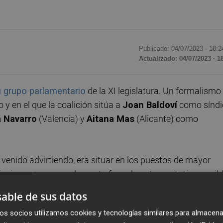
Publicado: 04/07/2023 ·
18:2
Actualizado: 04/07/2023 · 1
u grupo parlamentario
de la XI legislatura. Un formalismo
 y en el que la coalición sitúa a
Joan Baldoví
como síndi
a Navarro
(Valencia) y
Aitana Mas
(Alicante) como
 venido advirtiendo, era situar en los puestos de mayor
ripciones para que el reparto fuera lo más equitativo posibl
e fueron consellers del Botànic en la pasada legislatura:
able de sus datos
tura
tras el cese de Mireia Mollà, y Mas de
Igualdad y
os socios utilizamos cookies y tecnologías similares para almacena
del Consell en funciones.