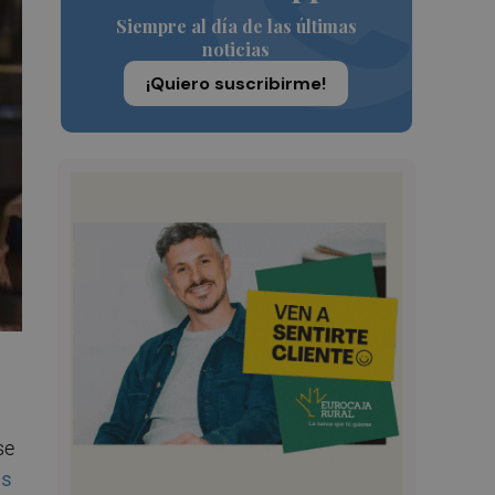
Siempre al día de las últimas
noticias
¡Quiero suscribirme!
se
os