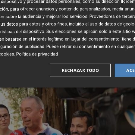
dispositivo y procesar datos personales, como su dirección IP, iden
ción, para ofrecer anuncios y contenido personalizados, medir anun
calmar en cierto modo la marejada interna que vivía
n sobre la audiencia y mejorar los servicios.
Proveedores de tercer
, desde que se conocieron los resultados de las eleccion
s datos para estos y otros fines, incluido el uso de datos de geolo
a llave de la Generalitat al bloque de derechas conforma
rísticas del dispositivo. Sus elecciones se aplican solo a este sitio
 basarse en el interés legítimo en lugar del consentimiento; tiene 
guración de publicidad
. Puede retirar su consentimiento en cualqu
cookies
.
Política de privacidad
RECHAZAR TODO
ACE