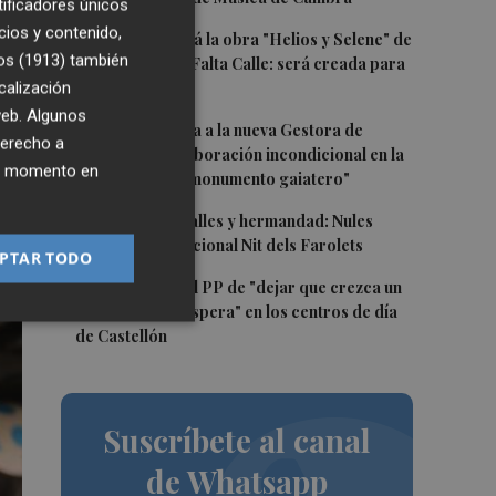
tificadores únicos
cios y contenido,
2
Castelló acogerá la obra "Helios y Selene" de
os (1913)
también
la compañía Te Falta Calle: será creada para
es
el eclipse
calización
do
 web. Algunos
3
Castelló traslada a la nueva Gestora de
derecho a
Gaiates su "colaboración incondicional en la
ier momento en
promoción del monumento gaiatero"
4
Talleres, pasacalles y hermandad: Nules
celebra su tradicional Nit dels Farolets
PTAR TODO
5
El PSPV acusa al PP de "dejar que crezca un
31 % la lista de espera" en los centros de día
de Castellón
Suscríbete al canal
de Whatsapp