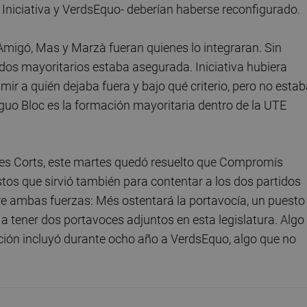
 Iniciativa y VerdsEquo- deberían haberse reconfigurado.
e Amigó, Mas y Marzà fueran quienes lo integraran. Sin
tidos mayoritarios estaba asegurada. Iniciativa hubiera
ir a quién dejaba fuera y bajo qué criterio, pero no esta
iguo Bloc es la formación mayoritaria dentro de la UTE
de Les Corts, este martes quedó resuelto que Compromís
tos que sirvió también para contentar a los dos partidos
tre ambas fuerzas: Més ostentará la portavocía, un puesto
 a tener dos portavoces adjuntos en esta legislatura. Algo
bución incluyó durante ocho año a VerdsEquo, algo que no