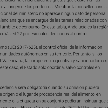
e al origen de los productos. Mientras la conselleria insis
acional del ministerio no aparece ningún dato de personal
alenciana que se encargue de las tareas relacionadas con 
el ámbito de consumo. En esta tabla, Andalucía es la regió
demás ed 22 profesionales dedicados al control.
to (UE) 2017/625), el control oficial de la información
unidades autónomas en su territorio. Por tanto, si los
t Valenciana, la competencia ejecutiva y sancionadora es
este caso, el Estado solo coordina, salvo controles en
procedencia será obligatoria cuando su omisión pudiera
e origen o el lugar de procedencia real del alimento, en
mento o la etiqueta en su conjunto pudieran insinuar que e
ocedencia diferente", reza el artículo 26.2 del Reglamento 