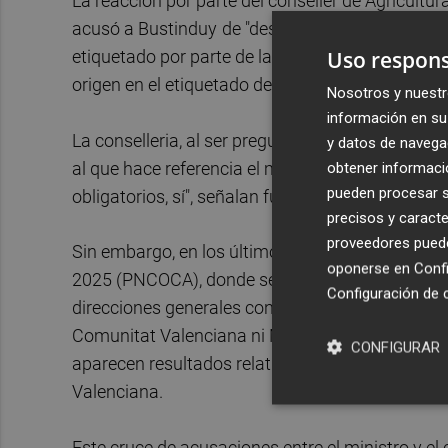
La reacción por parte del conseller de Agricultur
acusó a Bustinduy
de "desorientación" y, posteri
Uso respons
etiquetado por parte de la Generalitat al afirma
origen en el etiquetado del arroz.
Nosotros y nuestr
información en su 
La conselleria, al ser preguntada por este periód
y datos de navega
al que hace referencia el ministro, afirma que sí
obtener informació
pueden procesar su
obligatorios, sí", señalan fuentes de la cartera 
precisos y caracte
proveedores pueden
Sin embargo, en los últimos informes del Plan N
oponerse en
Confi
2025 (PNCOCA), donde se recoge la información 
Configuración de 
direcciones generales con competencias en co
Comunitat Valenciana ni Melilla, tal y como ha
CONFIGURAR
aparecen resultados relativos a los controles re
Valenciana.
Este cruce de acusaciones entre el ministro y el 