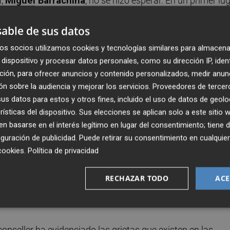
a,
Miguel Barrachina
, no se hizo esperar. En un primer lug
ormente, justificó la inexistencia de un control sobre el
able de sus datos
r que no hay una norma europea que obligue a concretar el
os socios utilizamos cookies y tecnologías similares para almacena
dispositivo y procesar datos personales, como su dirección IP, iden
ico sobre si ejerce ese control de la información alimentar
ción, para ofrecer anuncios y contenido personalizados, medir anun
 la ejecuta sobre otros productos. "Para los que son
n sobre la audiencia y mejorar los servicios.
Proveedores de tercer
s datos para estos y otros fines, incluido el uso de datos de geolo
autonómica de Agricultura.
rísticas del dispositivo. Sus elecciones se aplican solo a este sitio
 basarse en el interés legítimo en lugar del consentimiento; tiene 
acional de Control Oficial de la Cadena Alimentaria 2021-
guración de publicidad
. Puede retirar su consentimiento en cualqu
proporcionada por los servicios de inspección de las
cookies
.
Política de privacidad
nsumo de todas las comunidades autónomas, no constan 
 podido comprobar este periódico. Además, tampoco
RECHAZAR TODO
ACE
alizados en el año 2025 por parte de la Comunitat
conseller ha evidenciado las grietas que existen en las