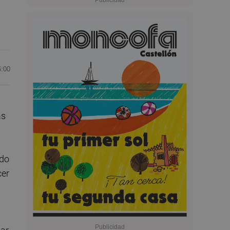
6:00
as
ado
cer