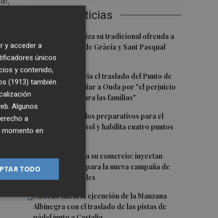
ar,
Últimas Noticias
1
El Villarreal realiza su tradicional ofrenda a
r y acceder a
la Mare de Déu de Gràcia y Sant Pasqual
tificadores únicos
Baylón
ia
cios y contenido,
2
Vila-real denuncia el traslado del Punto de
os (1913)
también
Encuentro Familiar a Onda por "el perjuicio
calización
que supondrá para las familias"
 web. Algunos
3
Oropesa ultima los preparativos para el
derecho a
eclipse total de Sol y habilita cuatro puntos
ier momento en
informativos
la
4
Castelló refuerza su comercio: inyectan
800.000 euros para la nueva campaña de
PTAR TODO
bonos comerciales
5
Castelló inicia la ejecución de la Manzana
Albinegra con el traslado de las pistas de
pádel junto a Castalia