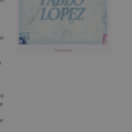
ón
s
ro
de
or