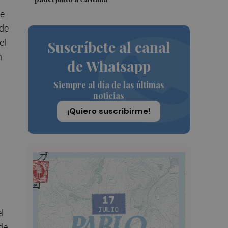
te
 de
el
Suscríbete al canal
n
de Whatsapp
Siempre al día de las últimas
noticias
¡Quiero suscribirme!
l
de