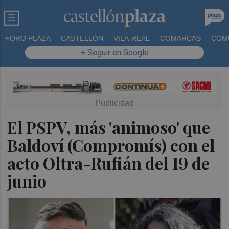
FORO PLAZA
CASTELLÓN
VILA-REAL
COMARCAS
COM
+ Seguir en Google
El PSPV, más 'animoso' que
Baldoví (Compromís) con el
acto Oltra-Rufián del 19 de
junio