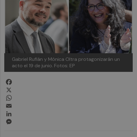
Gabriel Rufián y Mónica Oltra protagonizarán un
acto el 19 de junio.
Fotos: EP
Facebook
X
WhatsApp
Email
LinkedIn
Messenger