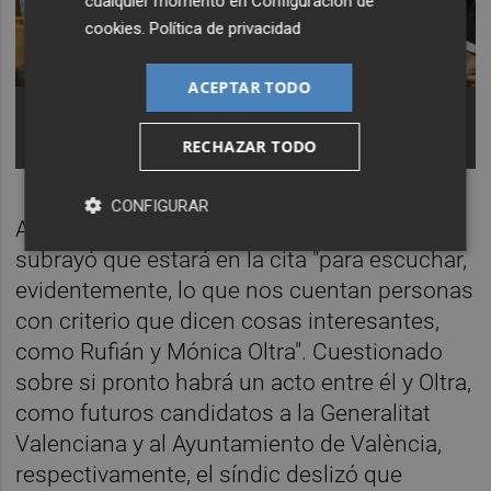
cualquier momento en
Configuración de
cookies
.
Política de privacidad
ACEPTAR TODO
Baldoví (Compromís) junto a los socialistas José
Muñoz y María José Salvador. Foto: EP/ROBER
RECHAZAR TODO
SOLSONA
CONFIGURAR
Así, el portavoz de la coalición valencianista
subrayó que estará en la cita "para escuchar,
evidentemente, lo que nos cuentan personas
con criterio que dicen cosas interesantes,
como Rufián y Mónica Oltra". Cuestionado
sobre si pronto habrá un acto entre él y Oltra,
como futuros candidatos a la Generalitat
Valenciana y al Ayuntamiento de València,
respectivamente, el síndic deslizó que