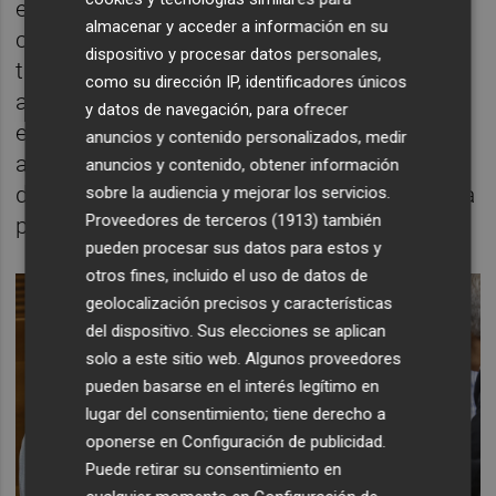
en el que participa, en este caso, su
almacenar y acceder a información en su
compañera de partido y parte del futuro
dispositivo y procesar datos personales,
ticket electoral. Así, el síndic de Compromís
como su dirección IP, identificadores únicos
aseguró que acudirá pero, preguntado por si
y datos de navegación, para ofrecer
esta cita había causado malestar entre
anuncios y contenido personalizados, medir
algunos de sus compañeros, prefirió opinar
anuncios y contenido, obtener información
después del evento: "Los spoilers antes de la
sobre la audiencia y mejorar los servicios.
Proveedores de terceros (1913)
también
película normalmente no me gustan".
pueden procesar sus datos para estos y
otros fines, incluido el uso de datos de
geolocalización precisos y características
del dispositivo. Sus elecciones se aplican
solo a este sitio web. Algunos proveedores
pueden basarse en el interés legítimo en
lugar del consentimiento; tiene derecho a
oponerse en
Configuración de publicidad
.
Puede retirar su consentimiento en