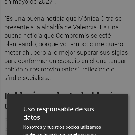
en mayo de 2027".
"Es una buena noticia que Mónica Oltra se
presente a la alcaldía de València. Es una
buena noticia que Compromís se esté
planteando, porque yo tampoco me quiero
meter ahí, pero a lo mejor superar sus siglas
para conformar un espacio en el que tengan
cabida otros movimientos", reflexionó el
síndic socialista.
Baldoví, prudente, hablará
después del acto
Uso responsable de sus
datos
Paradójicamente, más distante se mostró
Nosotros y nuestros socios utilizamos
Baldoví al ser preguntado por el mismo acto
cookies y tecnologías similares para