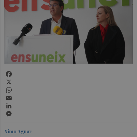
Facebook
X
WhatsApp
Email
LinkedIn
Messenger
Ximo Aguar