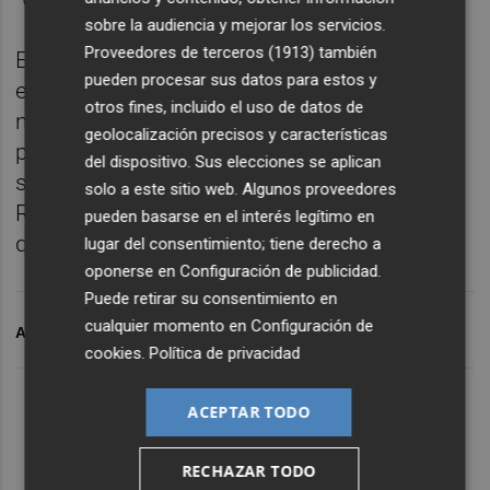
sobre la audiencia y mejorar los servicios.
Proveedores de terceros (1913)
también
En este sentido, las fuentes consultadas de
pueden procesar sus datos para estos y
esta formación señalan que existía una
otros fines, incluido el uso de datos de
negociación abierta sobre esta cuestión
geolocalización precisos y características
pero que, en medio de las conversaciones,
del dispositivo. Sus elecciones se aplican
se encontraron con la designación de
solo a este sitio web. Algunos proveedores
Romero, algo que causó malestar y ahora
pueden basarse en el interés legítimo en
quieren revertir.
lugar del consentimiento; tiene derecho a
oponerse en
Configuración de publicidad
.
Puede retirar su consentimiento en
cualquier momento en
Configuración de
ARCHIVADO EN
FVMP
cookies
.
Política de privacidad
ACEPTAR TODO
RECHAZAR TODO