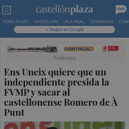
FORO PLAZA
CASTELLÓN
VILA-REAL
COMARCAS
COM
+ Seguir en Google
Ens Uneix quiere que un
independiente presida la
FVMP y sacar al
castellonense Romero de À
Punt