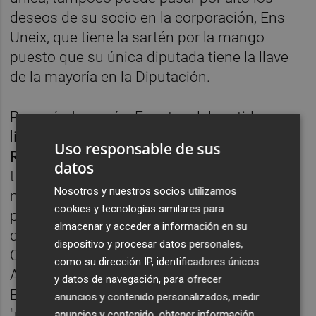
deseos de su socio en la corporación, Ens
Uneix, que tiene la sartén por la mango
puesto que su única diputada tiene la llave
de la mayoría en la Diputación.
Pero aún hay más. Fuentes del partido
liderado por el alcalde de Ontinyent,
Jorge
Uso responsable de sus
Rodríguez
, señalaron a este diario que
datos
también tienen intención de que se dé
Nosotros y nuestros socios utilizamos
marcha atrás sobre la propuesta realizada
cookies y tecnologías similares para
por la FVMP para el nombramiento
almacenar y acceder a información en su
de
Gonzalo Romero,
exconcejal del PP en
dispositivo y procesar datos personales,
Castelló
,
como miembro del Consejo de
como su dirección IP, identificadores únicos
Administración de À Punt, dado que desde
y datos de navegación, para ofrecer
Ens Uneix tienen la intención de proponer
anuncios y contenido personalizados, medir
"un perfil independiente".
anuncios y contenido, obtener información