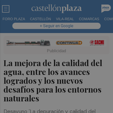
FORO PLAZA
CASTELLÓN
VILA-REAL
COMARCAS
COM
+ Seguir en Google
La mejora de la calidad del
agua, entre los avances
logrados y los nuevos
desafíos para los entornos
naturales
Desayuno 'La depuración y calidad del