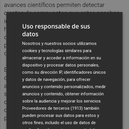
avances científicos permiten detectar
cientos de compuestos que antes pasaban
inadvertidos, desde restos farmacéuticos
Uso responsable de sus
hasta
microplásticos
o
productos químicos
datos
de uso cotidiano. "Ahora tenemos técnicas
Nosotros y nuestros socios utilizamos
para detectar más de 200 compuestos
cookies y tecnologías similares para
distintos", apuntó.
almacenar y acceder a información en su
dispositivo y procesar datos personales,
El reto reside en que todavía se desconoce
como su dirección IP, identificadores únicos
con precisión cuál puede ser el impacto
y datos de navegación, para ofrecer
acumulado de muchas de estas sustancias
anuncios y contenido personalizados, medir
sobre los ecosistemas. Algunas
anuncios y contenido, obtener información
sobre la audiencia y mejorar los servicios.
desaparecen rápidamente, mientras que
Proveedores de terceros (1913)
también
otras pueden permanecer durante largos
pueden procesar sus datos para estos y
periodos o incorporarse a la cadena trófica.
otros fines, incluido el uso de datos de