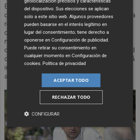
geolocalización precisos y características
Esa nueva realidad está impulsando
del dispositivo. Sus elecciones se aplican
cambios regulatorios de gran alcance. García
solo a este sitio web. Algunos proveedores
recordó que la futura normativa europea
pueden basarse en el interés legítimo en
obligará a incorporar tratamientos cada vez
lugar del consentimiento; tiene derecho a
oponerse en
Configuración de publicidad
.
más avanzados para eliminar estos
Puede retirar su consentimiento en
contaminantes y seguir mejorando la calidad
cualquier momento en
Configuración de
del agua depurada. Un proceso que requerirá
cookies
.
Política de privacidad
inversiones significativas y una planificación
a largo plazo.
ACEPTAR TODO
RECHAZAR TODO
CONFIGURAR