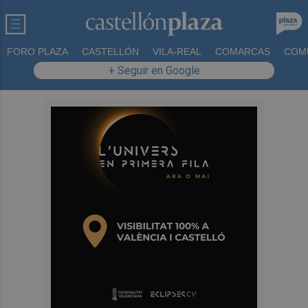
FORO PLAZA
CASTELLÓN
VILA-REAL
COMARCAS
COM
+ Seguir en Google