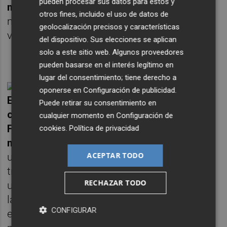
pueden procesar sus datos para estos y
monetarias
. La primera consecuencia es
otros fines, incluido el uso de datos de
más dinero barato y por lo tanto altísimas
geolocalización precisos y características
valoraciones para el crecimiento.
del dispositivo. Sus elecciones se aplican
solo a este sitio web. Algunos proveedores
pueden basarse en el interés legítimo en
lugar del consentimiento; tiene derecho a
oponerse en
Configuración de publicidad
.
El Banco Central Europeo (BCE) ya lo ha
Puede retirar su consentimiento en
comunicado y se descuenta que la Reserva
cualquier momento en
Configuración de
Federal (FED) de Estados Unidos haga lo
cookies
.
Política de privacidad
mismo.
Las empresas que han caído entre
ACEPTAR TODO
un 30% y un 50% este año pueden respirar
tranquilas un tiempo y el Nasdaq encontrar
RECHAZAR TODO
un suelo a su caída. Las fuertes subidas de
la tecnología la semana pasada son fruto de
CONFIGURAR
esta realidad y pienso que -aunque veremos