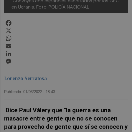
Convoyes con españoles escoltados por los GEO
en Ucrania. Foto: POLICÍA NACIONAL
Facebook
X
WhatsApp
Email
LinkedIn
Messenger
Lorenzo Serratosa
Publicado: 01/03/2022 ·
18:43
Dice Paul Válery que "la guerra es una
masacre entre gente que no se conocen
para provecho de gente que sí se conocen y