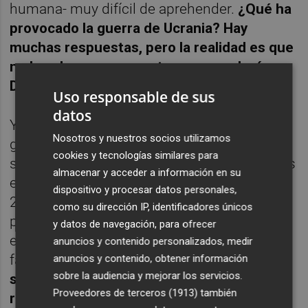
humana- muy difícil de aprehender.
¿Qué ha
provocado la guerra de Ucrania? Hay
muchas respuestas, pero la realidad es que
no lo sabemos con certeza, como decía
Descartes "de forma clara y distinta"
.
Uso responsable de sus
datos
Y sí, a nadie en su sano juicio el gusta que la
Nosotros y nuestros socios utilizamos
guerra vaya a ser buena para la inversión,
cookies y tecnologías similares para
sobre todo la inversión en tecnología y todas
almacenar y acceder a información en su
esas tendencias que más habían subido en
dispositivo y procesar datos personales,
2021 y más estaban recortando en 2022,
como su dirección IP, identificadores únicos
pero parece que así es. ¿Por qué sucede
y datos de navegación, para ofrecer
esto? En una primera lectura la respuesta es
anuncios y contenido personalizados, medir
fácil
. Los bancos centrales frente a la
anuncios y contenido, obtener información
sobre la audiencia y mejorar los servicios.
situación provocada por la guerra van a
Proveedores de terceros (1913)
también
retrasar el endurecimiento de sus políticas