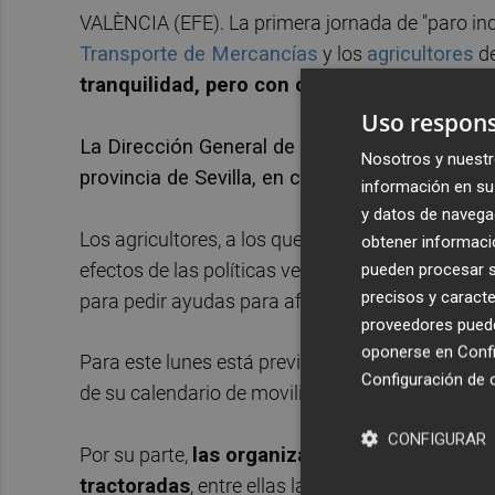
VALÈNCIA (EFE). La primera jornada de "paro ind
Transporte de Mercancías
y los
agricultores
de
tranquilidad, pero con cortes ya en algunas
Uso respons
La Dirección General de Tráfico ha notificado
Nosotros y nuestr
provincia de Sevilla, en concreto, en la A-451
información en su 
y datos de navega
Los agricultores, a los que
se unirán en un par
obtener informació
efectos de las políticas verdes de la Unión Eur
pueden procesar su
precisos y caracte
para pedir ayudas para afrontar crisis como la d
proveedores pueden
oponerse en
Confi
Para este lunes está previsto que la plataforma 
Configuración de 
de su calendario de movilizaciones.
CONFIGURAR
Por su parte,
las organizaciones agrarias As
tractoradas
, entre ellas la convocada este lunes