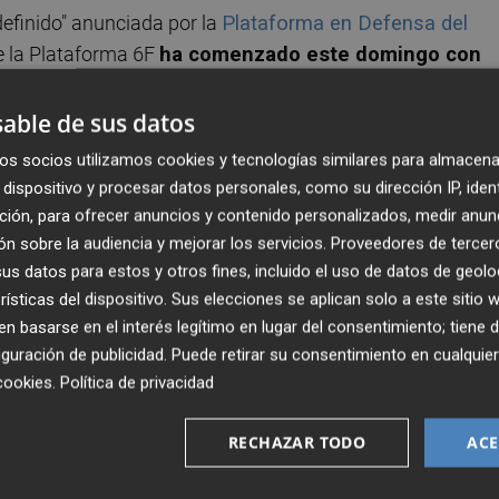
efinido" anunciada por la
Plataforma en Defensa del
 la Plataforma 6F
ha comenzado este domingo con
 carreteras
.
able de sus datos
 una primera incidencia por manifestaciones en la
os socios utilizamos cookies y tecnologías similares para almacena
 en Navarredonda.
dispositivo y procesar datos personales, como su dirección IP, iden
ción, para ofrecer anuncios y contenido personalizados, medir anun
o indefinido los transportistas
, se manifiestan contra 
n sobre la audiencia y mejorar los servicios.
Proveedores de tercer
opea, en defensa de unos acuerdos comerciales más justos
s datos para estos y otros fines, incluido el uso de datos de geolo
rísticas del dispositivo. Sus elecciones se aplican solo a este sitio
e la sequía.
 basarse en el interés legítimo en lugar del consentimiento; tiene 
guración de publicidad
. Puede retirar su consentimiento en cualqu
6F en defensa del sector primario informe sobre los detall
cookies
.
Política de privacidad
RECHAZAR TODO
ACE
aja, COAG y UPA prosiguen con sus propias
 en Titulcia (Madrid) a las 9.00 con la intención de dirigirs