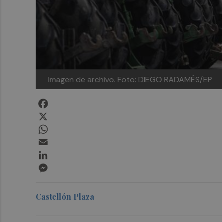
Imagen de archivo. Foto: DIEGO RADAMÉS/EP
Facebook
X
WhatsApp
Email
LinkedIn
Messenger
Castellón Plaza