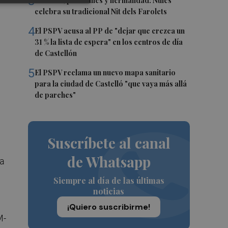
3
Talleres, pasacalles y hermandad: Nules
celebra su tradicional Nit dels Farolets
4
El PSPV acusa al PP de "dejar que crezca un
31 % la lista de espera" en los centros de día
de Castellón
5
El PSPV reclama un nuevo mapa sanitario
para la ciudad de Castelló "que vaya más allá
de parches"
Suscríbete al canal
de Whatsapp
la
Siempre al día de las últimas
noticias
¡Quiero suscribirme!
M-