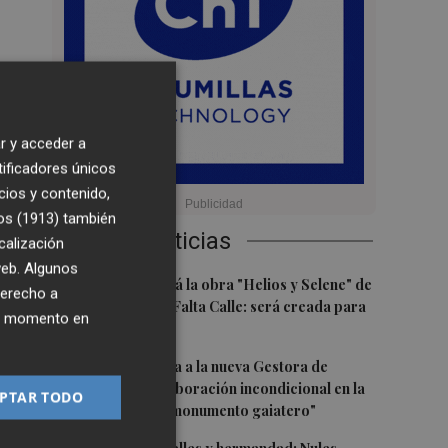
r y acceder a
tificadores únicos
cios y contenido,
los
os (1913)
también
Últimas Noticias
 y
calización
 web. Algunos
1
Castelló acogerá la obra "Helios y Selene" de
derecho a
la compañía Te Falta Calle: será creada para
ier momento en
es
el eclipse
2
Castelló traslada a la nueva Gestora de
Gaiates su "colaboración incondicional en la
PTAR TODO
promoción del monumento gaiatero"
e