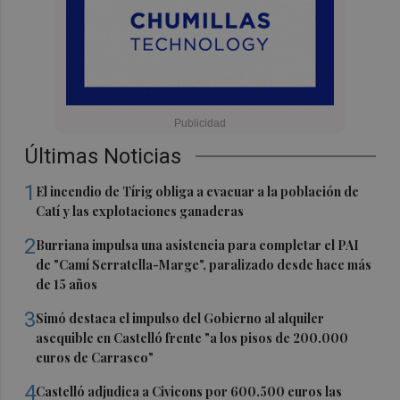
Últimas Noticias
1
El incendio de Tírig obliga a evacuar a la población de
Catí y las explotaciones ganaderas
2
Burriana impulsa una asistencia para completar el PAI
de "Camí Serratella-Marge", paralizado desde hace más
de 15 años
3
Simó destaca el impulso del Gobierno al alquiler
asequible en Castelló frente "a los pisos de 200.000
euros de Carrasco"
4
Castelló adjudica a Civicons por 600.500 euros las