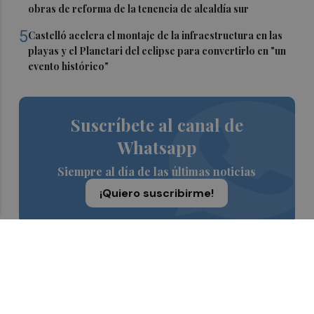
obras de reforma de la tenencia de alcaldía sur
5
Castelló acelera el montaje de la infraestructura en las
playas y el Planetari del eclipse para convertirlo en "un
evento histórico"
Suscríbete al canal de
Whatsapp
Siempre al día de las últimas noticias
¡Quiero suscribirme!