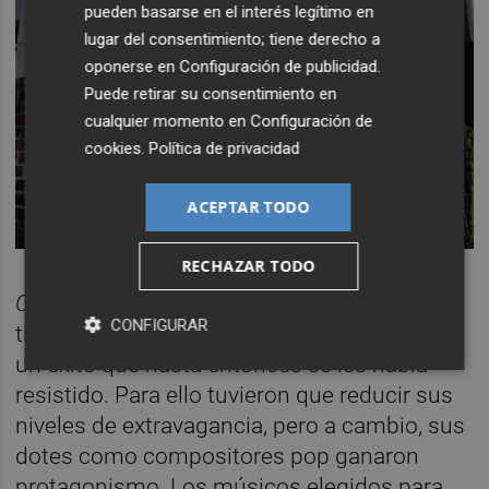
pueden basarse en el interés legítimo en
lugar del consentimiento; tiene derecho a
oponerse en
Configuración de publicidad
.
Puede retirar su consentimiento en
cualquier momento en
Configuración de
cookies
.
Política de privacidad
ACEPTAR TODO
RECHAZAR TODO
Cosmic Thing
, que este verano cumplía
CONFIGURAR
treinta y cinco años, bendijo a los B-52’s con
un éxito que hasta entonces se les había
resistido. Para ello tuvieron que reducir sus
niveles de extravagancia, pero a cambio, sus
dotes como compositores pop ganaron
protagonismo. Los músicos elegidos para