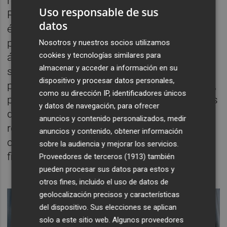
reyes Midas del pop del momento. Nile
Uso responsable de sus
Rodgers, mitad de Chic y artífice de mega
datos
éxitos de Bowie, Madonna y Duran Duran,
produjo seis de las diez canciones del
Nosotros y nuestros socios utilizamos
cookies y tecnologías similares para
álbum. Entre ellas está “Roam”, uno de los
almacenar y acceder a información en su
sencillos más vendidos del grupo. Por su
dispositivo y procesar datos personales,
parte, Don Was, miembro de Was (Not) Was,
como su dirección IP, identificadores únicos
productor que daría jugosos éxitos a artistas
y datos de navegación, para ofrecer
de todo tipo, se ocupó de las cuatro
anuncios y contenido personalizados, medir
restantes. “Love Shack”, el tema que
anuncios y contenido, obtener información
catapultó a los B-52's a la fama, lleva su
sobre la audiencia y mejorar los servicios.
firma como productor.
Proveedores de terceros (1913)
también
pueden procesar sus datos para estos y
otros fines, incluido el uso de datos de
geolocalización precisos y características
del dispositivo. Sus elecciones se aplican
solo a este sitio web. Algunos proveedores