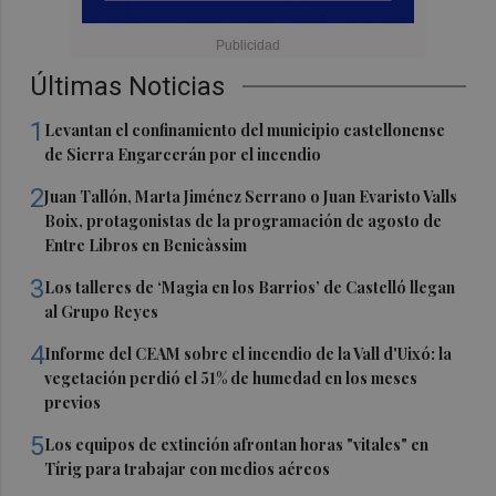
Últimas Noticias
1
Levantan el confinamiento del municipio castellonense
de Sierra Engarcerán por el incendio
2
Juan Tallón, Marta Jiménez Serrano o Juan Evaristo Valls
Boix, protagonistas de la programación de agosto de
Entre Libros en Benicàssim
3
Los talleres de ‘Magia en los Barrios’ de Castelló llegan
al Grupo Reyes
4
Informe del CEAM sobre el incendio de la Vall d'Uixó: la
vegetación perdió el 51% de humedad en los meses
previos
5
Los equipos de extinción afrontan horas "vitales" en
Tírig para trabajar con medios aéreos