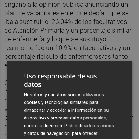
engañó a la opinión pública anunciando un
plan de vacaciones en el que decían que se
iba a sustituir el 26.04% de los facultativos
de Atención Primaria y un porcentaje similar
de enfermería, y lo que se sustituyó
realmente fue un 10.9% en facultativos y un
porcentaje ridículo de enfermeros/as tanto
en Castelló como en Almassora".
Uso responsable de sus
CSIF ha advertido de que "repetir una
datos
maniobra propagandística de semejante
Nosotros y nuestros socios utilizamos
calado, en el verano que empieza, puede
cookies y tecnologías similares para
suponer graves problemas a la población",
almacenar y acceder a información en su
puesto que "la situación es muy sensible por
dispositivo y procesar datos personales,
el COVID19 y la gestión ordenada que
como su dirección IP, identificadores únicos
y datos de navegación, para ofrecer
requiere", refiriéndose fundamentalmente a