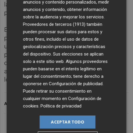
anuncios y contenido personalizados, medir
la limitación del número de pacientes que
anuncios y contenido, obtener información
puede visitar un médico en consulta -cupo-.
sobre la audiencia y mejorar los servicios.
Proveedores de terceros (1913)
también
El sindicato ha augurado que, de no
pueden procesar sus datos para estos y
presentarse en el Plan de Vacaciones 2020
otros fines, incluido el uso de datos de
unas cifras de cobertura totales, "corre
geolocalización precisos y características
peligro de colapso el servicio de Urgencias
del dispositivo. Sus elecciones se aplican
solo a este sitio web. Algunos proveedores
del Hospital General, disminuirá la calidad
pueden basarse en el interés legítimo en
asistencial y se verá afectado el derecho de
lugar del consentimiento; tiene derecho a
los castellonenses a la atención sanitaria".
oponerse en
Configuración de publicidad
.
Puede retirar su consentimiento en
cualquier momento en
Configuración de
ARCHIVADO EN
CSI
MAR
cookies
.
Política de privacidad
ACEPTAR TODO