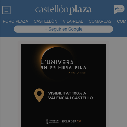
FORO PLAZA
CASTELLÓN
VILA-REAL
COMARCAS
COM
+ Seguir en Google