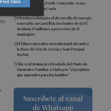
PTAR TODO
Gerard Moreno, Foyth, Comesaña, Ayoze,
Cardona y Logan Costa
3
Otra inyección para el desarrollo de energía
los
renovable en Castellón: los fondos de la UE
destinan 19 millones a proyectos de 11
municipios
4
El Villarreal realiza su tradicional ofrenda a
la Mare de Déu de Gràcia y Sant Pasqual
Baylón
5
Vila-real denuncia el traslado del Punto de
Encuentro Familiar a Onda por "el perjuicio
que supondrá para las familias"
r
Suscríbete al canal
de Whatsapp