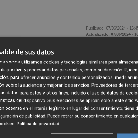
Publicado: 07/06/2024 ·
16:4
Actualizado: 07/06/2024 · 1
able de sus datos
cio y Empresa,
Carlos Cuerpo
, ha considerado una "bue
parte del Banco Central Europeo (BCE)
, debido a que refle
os socios utilizamos cookies y tecnologías similares para almacena
io directo" que supondrá para el bolsillo de las empresas y
dispositivo y procesar datos personales, como su dirección IP, iden
ción, para ofrecer anuncios y contenido personalizados, medir anun
n sobre la audiencia y mejorar los servicios.
Proveedores de tercer
s datos para estos y otros fines, incluido el uso de datos de geolo
da de los tipos por primera vez desde 2019 refleja que en
rísticas del dispositivo. Sus elecciones se aplican solo a este sitio
án moderando y que van en línea con lo que "esperaban". "
 basarse en el interés legítimo en lugar del consentimiento; tiene 
tivo en el año 2025", ha dicho.
guración de publicidad
. Puede retirar su consentimiento en cualqu
cookies
.
Política de privacidad
 segunda parte de la "buena noticia" de la bajada de los