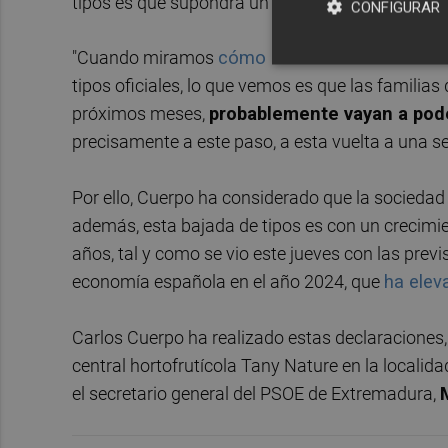
tipos es que supondrá un "alivio directo" para el
CONFIGURAR
"Cuando miramos
cómo está evolucionando el
tipos oficiales, lo que vemos es que las familias
próximos meses,
probablemente vayan a pode
precisamente a este paso, a esta vuelta a una se
Por ello, Cuerpo ha considerado que la sociedad t
además, esta bajada de tipos es con un crecimi
años, tal y como se vio este jueves con las prev
economía española en el año 2024, que
ha elev
Carlos Cuerpo ha realizado estas declaraciones, 
central hortofrutícola Tany Nature en la local
el secretario general del PSOE de Extremadura,