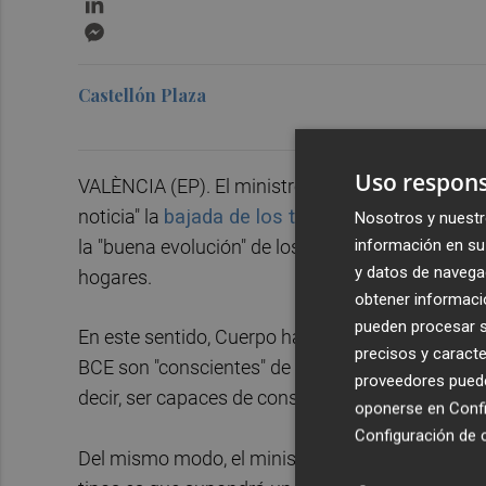
Messenger
Castellón Plaza
Uso respons
VALÈNCIA (EP). El ministro de Economía, Comer
noticia" la
bajada de los tipos de interés por 
Nosotros y nuestr
la "buena evolución" de los precios y por el "aliv
información en su 
y datos de navega
hogares.
obtener informació
pueden procesar su
En este sentido, Cuerpo ha asegurado que la baja
precisos y caracte
BCE son "conscientes" de que los precios se est
proveedores pueden
decir, ser capaces de conseguir ese 2% como obje
oponerse en
Confi
Configuración de 
Del mismo modo, el ministro ha subrayado que la