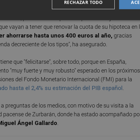
 bolsillo de las empresas y de los hogares.
RECHAZAR TODO
ACE
 Euribor
, precisamente que anticipa estas bajadas de los
 que vayan a tener que renovar la cuota de su hipoteca en 
r ahorrarse hasta unos 400 euros al año,
gracias
nda decreciente de los tipos", ha asegurado.
iene que "felicitarse", sobre todo, porque en España,
ento "muy fuerte y muy robusto" esperado en los próximos
isiones del Fondo Monetario Internacional (FMI) para la
ado hasta el 2,4% su estimación del PIB español
.
a preguntas de los medios, con motivo de su visita a la
idad pacense de Zurbarán, donde ha estado acompañado po
Miguel Ángel Gallardo
.