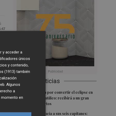
5
6:47
na
ja
r y acceder a
tificadores únicos
cios y contenido,
os (1913)
también
calización
Últimas Noticias
 el
 web. Algunos
Es
derecho a
1
Castelló apuesta por convertir el eclipse en
ier momento en
un referente científico: recibirá a un gran
equipo de expertos
2
El Villarreal anuncia a sus seis capitanes: