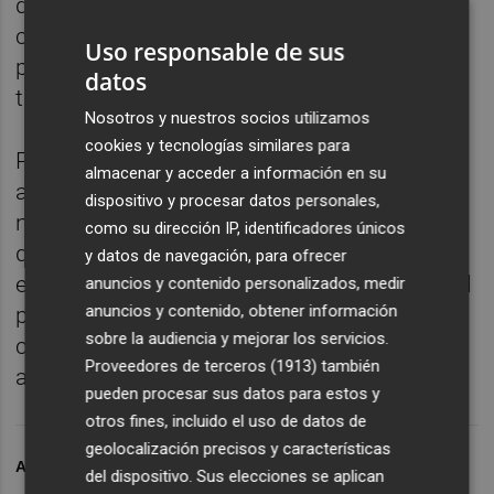
década en Culla y con la que el consistorio
colabora estrechamente, por ser “un
Uso responsable de sus
proyecto fundamental para promocionar el
datos
talento y combatir la despoblación”.
Nosotros y nuestros socios utilizamos
cookies y tecnologías similares para
Por último el primer edil, ha querido
almacenar y acceder a información en su
agradecer “el civismo de todos aquellos que
dispositivo y procesar datos personales,
nos han visitado en el difícil contexto en el
como su dirección IP, identificadores únicos
que estamos inmersos, cumpliendo
y datos de navegación, para ofrecer
estrictamente con las medidas de seguridad
anuncios y contenido personalizados, medir
anuncios y contenido, obtener información
para evitar los contagios por covid y siendo
sobre la audiencia y mejorar los servicios.
comprensivos con los turnos de visitas y
Proveedores de terceros (1913)
también
aforos de los diferentes espacios”.
pueden procesar sus datos para estos y
otros fines, incluido el uso de datos de
geolocalización precisos y características
ARCHIVADO EN
RURAL
del dispositivo. Sus elecciones se aplican