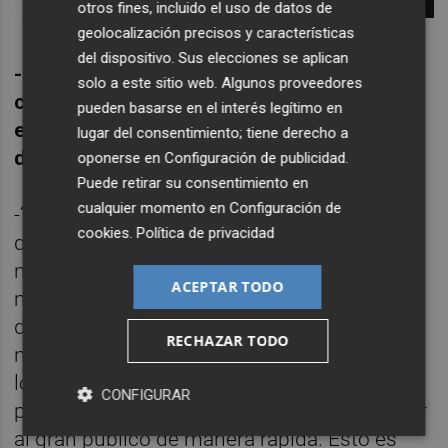
otros fines, incluido el uso de datos de
geolocalización precisos y características
del dispositivo. Sus elecciones se aplican
-¿Hasta qué punto tu disco ‘Básico’ fue
solo a este sitio web. Algunos proveedores
clave en tu carrera, Carlos? Si no hubiera
pueden basarse en el interés legítimo en
existido, ¿habría sido diferente la historia
lugar del consentimiento; tiene derecho a
de Revólver?
oponerse en
Configuración de publicidad
.
Puede retirar su consentimiento en
cualquier momento en
Configuración de
-‘Básico’ fue absolutamente clave. Tendría
cookies
.
Política de privacidad
que ser un necio absurdo y poco profesional
no reconocerlo. Como he contado en
ACEPTAR TODO
muchas ocasiones, ‘Básico’ sacó a Revólver
de los cajones de las tiendas de discos que
RECHAZAR TODO
nadie escuchaba y lo colocó en el cajón de
los discos a los que prestar atención. Fue,
CONFIGURAR
por supuestísimo, imprescindible para llegar
al gran público de manera rápida. Esto es