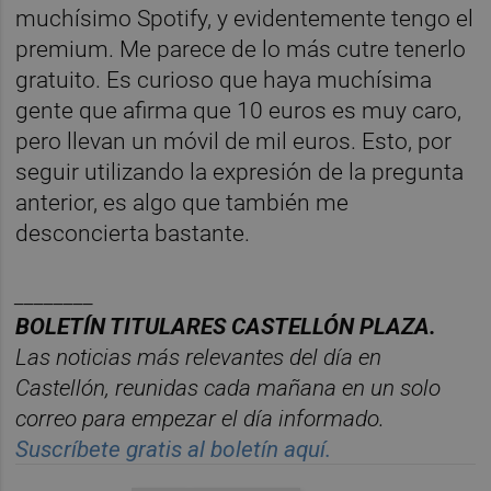
muchísimo Spotify, y evidentemente tengo el
premium. Me parece de lo más cutre tenerlo
gratuito. Es curioso que haya muchísima
gente que afirma que 10 euros es muy caro,
pero llevan un móvil de mil euros. Esto, por
seguir utilizando la expresión de la pregunta
anterior, es algo que también me
desconcierta bastante.
________
BOLET
Í
N TITULARES CASTELL
ÓN PLAZA.
Las noticias m
á
s relevantes del d
í
a en
Castelló
n, reunidas cada ma
ñana en un solo
correo para empezar el d
í
a informado.
Suscr
í
bete
gratis al bolet
í
n aqu
í.