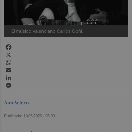
El músico valenciano Carlos Goñi.
Facebook
X
WhatsApp
Email
LinkedIn
Messenger
Ana Artero
Publicado: 11/06/2026 ·
06:00