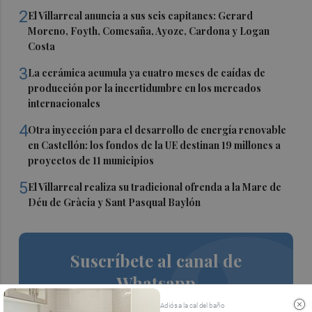
2
El Villarreal anuncia a sus seis capitanes: Gerard
Moreno, Foyth, Comesaña, Ayoze, Cardona y Logan
Costa
3
La cerámica acumula ya cuatro meses de caídas de
producción por la incertidumbre en los mercados
internacionales
4
Otra inyección para el desarrollo de energía renovable
en Castellón: los fondos de la UE destinan 19 millones a
proyectos de 11 municipios
5
El Villarreal realiza su tradicional ofrenda a la Mare de
Déu de Gràcia y Sant Pasqual Baylón
Suscríbete al canal de
Whatsapp
Siempre al día de las últimas noticias
Adiós a la cal del baño