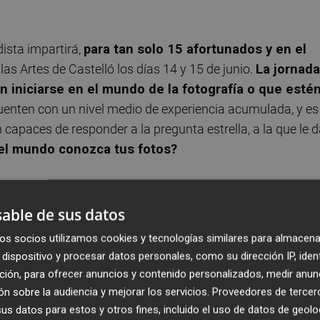
dista impartirá,
para tan solo 15 afortunados y en el
las Artes de Castelló los días 14 y 15 de junio.
La jornada
n iniciarse en el mundo de la fotografía o que esté
uenten con un nivel medio de experiencia acumulada, y es
n capaces de responder a la pregunta estrella, a la que le 
l mundo conozca tus fotos?
 ser como fotógrafo
able de sus datos
ión cuya resolución marcará un antes y un después, tanto 
s 15 asistentes: ¿Qué soy o qué quiero ser como
os socios utilizamos cookies y tecnologías similares para almacena
dispositivo y procesar datos personales, como su dirección IP, iden
 va a aclarar ideas. Es muy importante pararse a
ción, para ofrecer anuncios y contenido personalizados, medir anun
qué tipo de fotografía te gusta
y definir aspectos
n sobre la audiencia y mejorar los servicios.
Proveedores de tercer
es y qué es lo que te distingue de los demás
", señala 
s datos para estos y otros fines, incluido el uso de datos de geolo