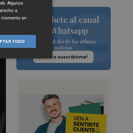
 web. Algunos
derecho a
Suscríbete al canal
ier momento en
de Whatsapp
Siempre al día de las últimas
PTAR TODO
noticias
¡Quiero suscribirme!