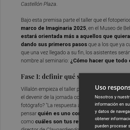
Castellón Plaza
.
Bajo esta premisa parte el taller que el fotoperio
marco de Imaginaria 2025
, en el Museo de Bel
estará orientada más a aquellos que quiera
dando sus primeros pasos
que a los que ya c
que una vez llegado a su fin, los asistentes será
nombre al seminario:
¿Cómo hacer que todo e
Fase 1: definir qué soy o qué quiero
Uso respons
Villalón empieza el taller planteando una cuest
el devenir de la jornada como en el futuro de lo
Nosotros y nuestr
información en su 
fotógrafo? "La respuesta a esta pregunta ya les
y datos de navega
pensar
quién es uno como fotógrafo
, decidir
obtener informació
como
cuáles son tus referentes, tus virtud
pueden procesar su
director de
Clavoardiendo Magazine.