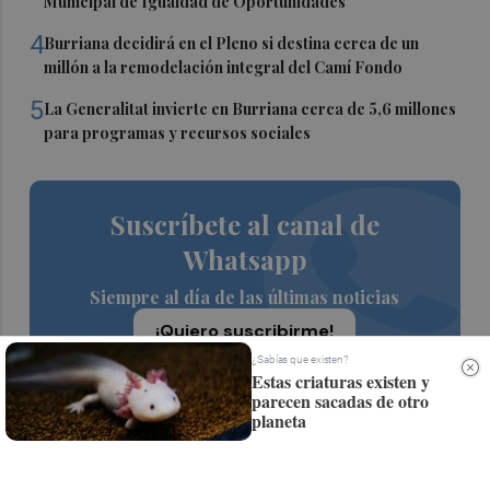
Municipal de Igualdad de Oportunidades
4
Burriana decidirá en el Pleno si destina cerca de un
millón a la remodelación integral del Camí Fondo
5
La Generalitat invierte en Burriana cerca de 5,6 millones
para programas y recursos sociales
Suscríbete al canal de
Whatsapp
Siempre al día de las últimas noticias
¡Quiero suscribirme!
¿Sabías que existen?
Estas criaturas existen y
parecen sacadas de otro
planeta