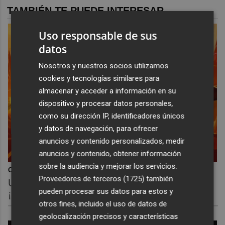
TAMBIÉN TE PUEDE INTERESAR
Uso responsable de sus
datos
Nosotros y nuestros socios utilizamos
cookies y tecnologías similares para
almacenar y acceder a información en su
dispositivo y procesar datos personales,
como su dirección IP, identificadores únicos
y datos de navegación, para ofrecer
anuncios y contenido personalizados, medir
anuncios y contenido, obtener información
sobre la audiencia y mejorar los servicios.
Corepunk MMORPG
Proveedores de terceros (1725)
también
Un verdadero MMORPG de la vieja escuela
pueden procesar sus datos para estos y
¡Cómo los de antes, pero mejor!
otros fines, incluido el uso de datos de
geolocalización precisos y características