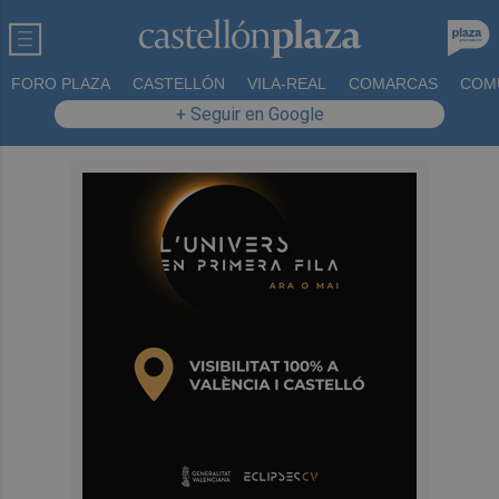
FORO PLAZA
CASTELLÓN
VILA-REAL
COMARCAS
COM
+ Seguir en Google