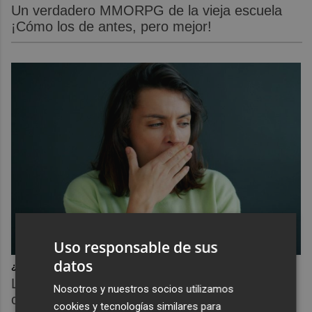
Un verdadero MMORPG de la vieja escuela
¡Cómo los de antes, pero mejor!
Uso responsable de sus
datos
¿Por qué se contagia?
La ciencia explica por qué el bostezo es
Nosotros y nuestros socios utilizamos
contagioso
cookies y tecnologías similares para