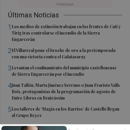
Últimas Noticias
1
Los medios de extinción trabajan en los frentes de Catí y
Tírig tras controlarse el incendio de la Sierra
Engarcerán
2
El Villarreal pone el broche de oro a la pretemporada
con una victoria contra el Galatasaray
3
Levantan el confinamiento del municipio castellonense
de Sierra Engarcerán por el incendio
4
Juan Tallón, Marta Jiménez Serrano o Juan Evaristo Valls
Boix, protagonistas de la programación de agosto de
Entre Libros en Benicàssim
5
Los talleres de ‘Magia en los Barrios’ de Castelló llegan
al Grupo Reyes