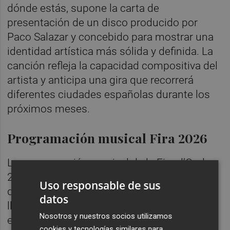
dónde estás, supone la carta de
presentación de un disco producido por
Paco Salazar y concebido para mostrar una
identidad artística más sólida y definida. La
canción refleja la capacidad compositiva del
artista y anticipa una gira que recorrerá
diferentes ciudades españolas durante los
próximos meses.
Programación musical Fira 2026
La programación musical de la Fira d’Onda
2026 continúa creciendo con propuestas de
Uso responsable de sus
distintos estilos y formatos pensadas para
datos
llegar a públicos de todas las edades. Hasta
Nosotros y nuestros socios utilizamos
el momento, el Ayuntamiento ya ha
cookies y tecnologías similares para