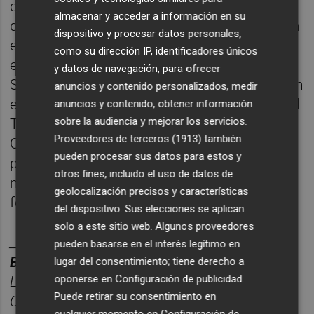
confirmado las actuaciones de La Pegatina,
almacenar y acceder a información en su
que abrirá los conciertos el 17 de octubre en
dispositivo y procesar datos personales,
el Recinto Multiusos con su único concierto
como su dirección IP, identificadores únicos
en la provincia; el espectáculo ‘Los Rebeldes
y datos de navegación, para ofrecer
Sinfónico’ junto a la SAMVO y la participación
anuncios y contenido personalizados, medir
especial de Dani Nel·lo el 18 de octubre en el
anuncios y contenido, obtener información
sobre la audiencia y mejorar los servicios.
Teatro Mónaco; así como el regreso de la
Proveedores de terceros (1913)
también
Orquesta Panorama el 20 de octubre en la
pueden procesar sus datos para estos y
plaza Miralpeix con uno de los espectáculos
otros fines, incluido el uso de datos de
más multitudinarios de la programación
geolocalización precisos y características
festiva.
del dispositivo. Sus elecciones se aplican
solo a este sitio web. Algunos proveedores
________
pueden basarse en el interés legítimo en
BOLET
Í
N TITULARES CASTELL
ÓN PLAZA.
lugar del consentimiento; tiene derecho a
oponerse en
Configuración de publicidad
.
Las noticias m
á
s relevantes del d
í
a en
Puede retirar su consentimiento en
Castelló
n, reunidas cada ma
ñana en un solo
cualquier momento en
Configuración de