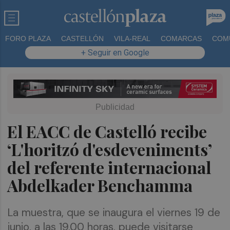
FORO PLAZA
CASTELLÓN
VILA-REAL
COMARCAS
COM
+ Seguir en Google
El EACC de Castelló recibe
‘L'horitzó d'esdeveniments’
del referente internacional
Abdelkader Benchamma
La muestra, que se inaugura el viernes 19 de
junio, a las 19.00 horas, puede visitarse