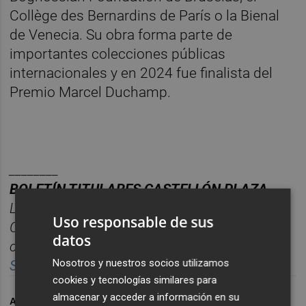
Collège des Bernardins de París o la Bienal
de Venecia. Su obra forma parte de
importantes colecciones públicas
internacionales y en 2024 fue finalista del
Premio Marcel Duchamp.
________
BOLET
Í
N
TITULARES
CASTELL
ÓN
PLAZA.
Las noticias m
á
s relevantes del d
í
a en
Uso responsable de sus
Castelló
n
, reunidas cada ma
ñana en un solo
datos
correo para empezar el d
í
a informado.
Nosotros y nuestros socios utilizamos
Suscr
í
bete
gratis al
bolet
í
n
aqu
í
.
cookies y tecnologías similares para
almacenar y acceder a información en su
ARCHIVADO EN
ARTE CONTEMPORÁNEO
CASTELLÓ